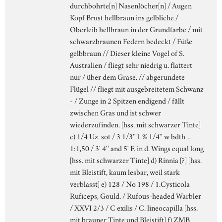
durchbohrte[n] Nasenlöcher[n] / Augen
Kopf Brust hellbraun ins gelbliche /
Oberleib hellbraun in der Grundfarbe / mit
schwarzbraunen Federn bedeckt / Füße
gelbbraun // Dieser kleine Vogel of S.
Australien / fliegt sehr niedrig u. flattert
nur / über dem Grase. // abgerundete
Flügel // fliegt mit ausgebreitetem Schwanz
- / Zunge in 2 Spitzen endigend / fällt
zwischen Gras und ist schwer
wiederzufinden. [hss. mit schwarzer Tinte]
c) 1/4 Uz. sot / 3 1/3'' l. % 1/4'' w bdth =
1:1,50 / 3' 4'' and 5' F. in d. Wings equal long
[hss. mit schwarzer Tinte] d) Rinnia [?] [hss.
mit Bleistift, kaum lesbar, weil stark
verblasst] e) 128 / No 198 / 1.Cysticola
Ruficeps, Gould. / Rufous-headed Warbler
/ XXVI 2/3 / C exilis / C. lineocapilla [hss.
mit brauner Tinte und Bleistift] f) ZMB