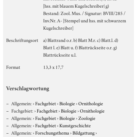
[hss. mit blauem Kugelschreiber} g)
Bestand: Zool. Mus. / Signatur: BVIII/285 /
Inv.Nr. A- [Stempel und hss. mit schwarzem
Kugelschreiber]
Beschriftungsort
a) Blattrand o.r. b) Blatt M.r. c) Blatt.l. d)
Blatt l. e) Blatt u. f) Blattrückseite o.r. g)
Blattrückseite u.l.
Format
13,3 x 17,7
Verschlagwortung
Allgemein:
›
Fachgebiet
›
Biologie
›
Ornithologie
Fachgebiet:
›
Fachgebiet
›
Biologie
›
Ornithologie
Allgemein:
›
Fachgebiet
›
Biologie
›
Zoologie
Allgemein:
›
Fachgebiet
›
Kunstgeschichte
Allgemein:
›
Forschungsthema
›
Bildgattung
›