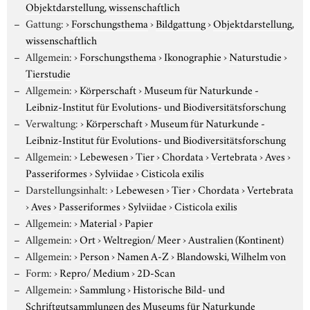
Objektdarstellung, wissenschaftlich
Gattung:
›
Forschungsthema
›
Bildgattung
›
Objektdarstellung,
wissenschaftlich
Allgemein:
›
Forschungsthema
›
Ikonographie
›
Naturstudie
›
Tierstudie
Allgemein:
›
Körperschaft
›
Museum für Naturkunde -
Leibniz-Institut für Evolutions- und Biodiversitätsforschung
Verwaltung:
›
Körperschaft
›
Museum für Naturkunde -
Leibniz-Institut für Evolutions- und Biodiversitätsforschung
Allgemein:
›
Lebewesen
›
Tier
›
Chordata
›
Vertebrata
›
Aves
›
Passeriformes
›
Sylviidae
›
Cisticola exilis
Darstellungsinhalt:
›
Lebewesen
›
Tier
›
Chordata
›
Vertebrata
›
Aves
›
Passeriformes
›
Sylviidae
›
Cisticola exilis
Allgemein:
›
Material
›
Papier
Allgemein:
›
Ort
›
Weltregion/ Meer
›
Australien (Kontinent)
Allgemein:
›
Person
›
Namen A-Z
›
Blandowski, Wilhelm von
Form:
›
Repro/ Medium
›
2D-Scan
Allgemein:
›
Sammlung
›
Historische Bild- und
Schriftgutsammlungen des Museums für Naturkunde