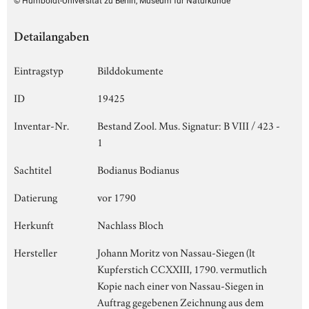
© Humboldt-Universität zu Berlin, Museum für Naturkunde
Detailangaben
Eintragstyp
Bilddokumente
ID
19425
Inventar-Nr.
Bestand Zool. Mus. Signatur: B VIII / 423 -
1
Sachtitel
Bodianus Bodianus
Datierung
vor 1790
Herkunft
Nachlass Bloch
Hersteller
Johann Moritz von Nassau-Siegen (lt
Kupferstich CCXXIII, 1790. vermutlich
Kopie nach einer von Nassau-Siegen in
Auftrag gegebenen Zeichnung aus dem