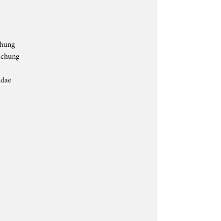
chung
rschung
idae