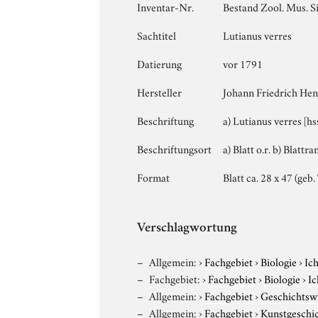
Inventar-Nr.
Bestand Zool. Mus. S
Sachtitel
Lutianus verres
Datierung
vor 1791
Hersteller
Johann Friedrich Hen
Beschriftung
a) Lutianus verres [hs
Beschriftungsort
a) Blatt o.r. b) Blattra
Format
Blatt ca. 28 x 47 (geb
Verschlagwortung
Allgemein:
›
Fachgebiet
›
Biologie
›
Ic
Fachgebiet:
›
Fachgebiet
›
Biologie
›
Ic
Allgemein:
›
Fachgebiet
›
Geschichtsw
Allgemein:
›
Fachgebiet
›
Kunstgeschi