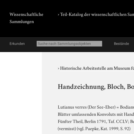
Wissenschaftliche
› Teil-Katalog der wissenschaftlichen 
Sammlungen
Erkunden
Bestände
›
Historische Arbeitsstelle am Museum 
Handzeichnung, Bloch, Bo
Lutianus verres (Der See-Eber) = Bodianus
Blätter umfassenden Konvoluts mit Handz
Fünfter Theil, Berlin 1791, Taf. CCLV;
(vermisst) (vgl. Paepke, Kat. 1999, S. 92)