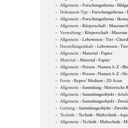
Allgemein:
›
Forschungsthema
›
Bildg
Dokument-Typ:
›
Forschungsthema
›
Allgemein:
›
Forschungsthema
›
Ikono
Allgemein:
›
Körperschaft
›
Museum für
Verwaltung:
›
Körperschaft
›
Museum f
Allgemein:
›
Lebewesen
›
Tier
›
Chord
Darstellungsinhalt:
›
Lebewesen
›
Tie
Allgemein:
›
Material
›
Papier
Material:
›
Material
›
Papier
Allgemein:
›
Person
›
Namen A-Z
›
Blo
Allgemein:
›
Person
›
Namen A-Z
›
Hen
Form:
›
Repro/ Medium
›
2D-Scan
Allgemein:
›
Sammlung
›
Historische 
Allgemein:
›
Sammlungsobjekt
›
Artef
Allgemein:
›
Sammlungsobjekt
›
Zweid
Gattung:
›
Sammlungsobjekt
›
Zweidim
Technik:
›
Technik
›
Maltechnik
›
Aqua
Allgemein:
›
Technik
›
Maltechnik
›
Mi