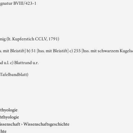
ignatur BVIII/423-1
nig (lt. Kupferstich CCLV, 1791)
s. mit Bleistift] b) 51 [hss. mit Bleistift] c) 255 [hss. mit schwarzem Kugel
nd u.l. c) Blattrand u.r.
. Tafelbandblatt)
hthyologie
hthyologie
issenschaft
›
Wissenschaftsgeschichte
chte