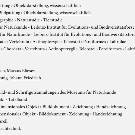
attung
›
Objektdarstellung, wissenschaftlich
Bildgattung
›
Objektdarstellung, wissenschaftlich
graphie
›
Naturstudie
›
Tierstudie
 Naturkunde - Leibniz-Institut für Evolutions- und Biodiversitätsfors
ür Naturkunde - Leibniz-Institut für Evolutions- und Biodiversitätsfo
ata
›
Vertebrata
›
Actinopterygii
›
Teleostei
›
Perciformes
›
Labridae
r
›
Chordata
›
Vertebrata
›
Actinopterygii
›
Teleostei
›
Perciformes
›
Labr
ch, Marcus Elieser
nig, Johann Friedrich
Bild- und Schriftgutsammlungen des Museums für Naturkunde
akt
›
Tafelband
imensionales Objekt
›
Bilddokument
›
Zeichnung
›
Handzeichnung
ensionales Objekt
›
Bilddokument
›
Zeichnung
›
Handzeichnung
rell
schtechnik