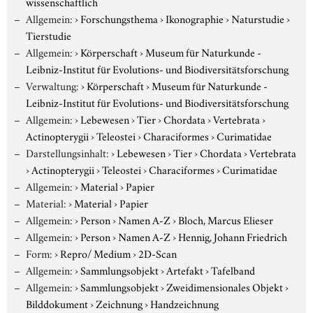
wissenschaftlich
Allgemein:
›
Forschungsthema
›
Ikonographie
›
Naturstudie
›
Tierstudie
Allgemein:
›
Körperschaft
›
Museum für Naturkunde -
Leibniz-Institut für Evolutions- und Biodiversitätsforschung
Verwaltung:
›
Körperschaft
›
Museum für Naturkunde -
Leibniz-Institut für Evolutions- und Biodiversitätsforschung
Allgemein:
›
Lebewesen
›
Tier
›
Chordata
›
Vertebrata
›
Actinopterygii
›
Teleostei
›
Characiformes
›
Curimatidae
Darstellungsinhalt:
›
Lebewesen
›
Tier
›
Chordata
›
Vertebrata
›
Actinopterygii
›
Teleostei
›
Characiformes
›
Curimatidae
Allgemein:
›
Material
›
Papier
Material:
›
Material
›
Papier
Allgemein:
›
Person
›
Namen A-Z
›
Bloch, Marcus Elieser
Allgemein:
›
Person
›
Namen A-Z
›
Hennig, Johann Friedrich
Form:
›
Repro/ Medium
›
2D-Scan
Allgemein:
›
Sammlungsobjekt
›
Artefakt
›
Tafelband
Allgemein:
›
Sammlungsobjekt
›
Zweidimensionales Objekt
›
Bilddokument
›
Zeichnung
›
Handzeichnung