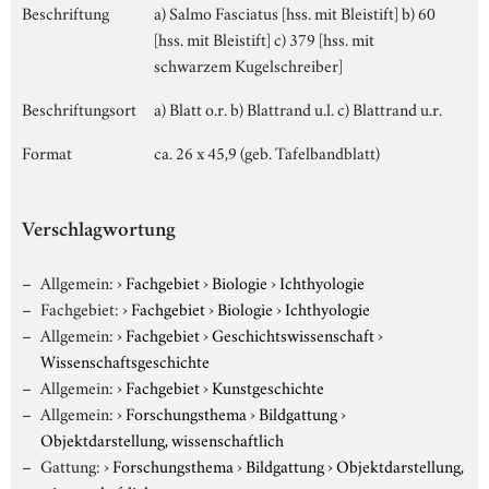
Beschriftung
a) Salmo Fasciatus [hss. mit Bleistift] b) 60
[hss. mit Bleistift] c) 379 [hss. mit
schwarzem Kugelschreiber]
Beschriftungsort
a) Blatt o.r. b) Blattrand u.l. c) Blattrand u.r.
Format
ca. 26 x 45,9 (geb. Tafelbandblatt)
Verschlagwortung
Allgemein:
›
Fachgebiet
›
Biologie
›
Ichthyologie
Fachgebiet:
›
Fachgebiet
›
Biologie
›
Ichthyologie
Allgemein:
›
Fachgebiet
›
Geschichtswissenschaft
›
Wissenschaftsgeschichte
Allgemein:
›
Fachgebiet
›
Kunstgeschichte
Allgemein:
›
Forschungsthema
›
Bildgattung
›
Objektdarstellung, wissenschaftlich
Gattung:
›
Forschungsthema
›
Bildgattung
›
Objektdarstellung,