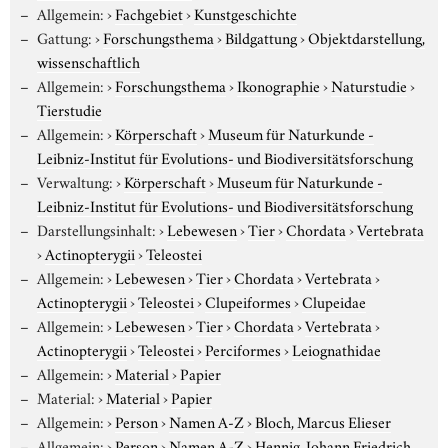
Allgemein:
›
Fachgebiet
›
Kunstgeschichte
Gattung:
›
Forschungsthema
›
Bildgattung
›
Objektdarstellung,
wissenschaftlich
Allgemein:
›
Forschungsthema
›
Ikonographie
›
Naturstudie
›
Tierstudie
Allgemein:
›
Körperschaft
›
Museum für Naturkunde -
Leibniz-Institut für Evolutions- und Biodiversitätsforschung
Verwaltung:
›
Körperschaft
›
Museum für Naturkunde -
Leibniz-Institut für Evolutions- und Biodiversitätsforschung
Darstellungsinhalt:
›
Lebewesen
›
Tier
›
Chordata
›
Vertebrata
›
Actinopterygii
›
Teleostei
Allgemein:
›
Lebewesen
›
Tier
›
Chordata
›
Vertebrata
›
Actinopterygii
›
Teleostei
›
Clupeiformes
›
Clupeidae
Allgemein:
›
Lebewesen
›
Tier
›
Chordata
›
Vertebrata
›
Actinopterygii
›
Teleostei
›
Perciformes
›
Leiognathidae
Allgemein:
›
Material
›
Papier
Material:
›
Material
›
Papier
Allgemein:
›
Person
›
Namen A-Z
›
Bloch, Marcus Elieser
Allgemein:
›
Person
›
Namen A-Z
›
Hennig, Johann Friedrich