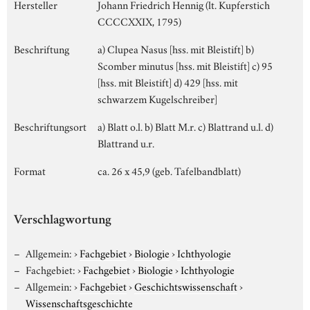
Hersteller
Johann Friedrich Hennig (lt. Kupferstich
CCCCXXIX, 1795)
Beschriftung
a) Clupea Nasus [hss. mit Bleistift] b)
Scomber minutus [hss. mit Bleistift] c) 95
[hss. mit Bleistift] d) 429 [hss. mit
schwarzem Kugelschreiber]
Beschriftungsort
a) Blatt o.l. b) Blatt M.r. c) Blattrand u.l. d)
Blattrand u.r.
Format
ca. 26 x 45,9 (geb. Tafelbandblatt)
Verschlagwortung
Allgemein:
›
Fachgebiet
›
Biologie
›
Ichthyologie
Fachgebiet:
›
Fachgebiet
›
Biologie
›
Ichthyologie
Allgemein:
›
Fachgebiet
›
Geschichtswissenschaft
›
Wissenschaftsgeschichte