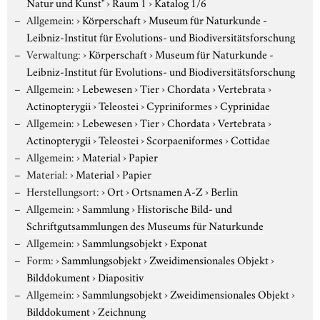
Natur und Kunst"
›
Raum 1
›
Katalog 1/6
Allgemein:
›
Körperschaft
›
Museum für Naturkunde -
Leibniz-Institut für Evolutions- und Biodiversitätsforschung
Verwaltung:
›
Körperschaft
›
Museum für Naturkunde -
Leibniz-Institut für Evolutions- und Biodiversitätsforschung
Allgemein:
›
Lebewesen
›
Tier
›
Chordata
›
Vertebrata
›
Actinopterygii
›
Teleostei
›
Cypriniformes
›
Cyprinidae
Allgemein:
›
Lebewesen
›
Tier
›
Chordata
›
Vertebrata
›
Actinopterygii
›
Teleostei
›
Scorpaeniformes
›
Cottidae
Allgemein:
›
Material
›
Papier
Material:
›
Material
›
Papier
Herstellungsort:
›
Ort
›
Ortsnamen A-Z
›
Berlin
Allgemein:
›
Sammlung
›
Historische Bild- und
Schriftgutsammlungen des Museums für Naturkunde
Allgemein:
›
Sammlungsobjekt
›
Exponat
Form:
›
Sammlungsobjekt
›
Zweidimensionales Objekt
›
Bilddokument
›
Diapositiv
Allgemein:
›
Sammlungsobjekt
›
Zweidimensionales Objekt
›
Bilddokument
›
Zeichnung