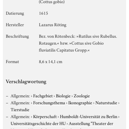
(Cottus gobio)
Datierung
1615
Hersteller
Lazarus Röting
Beschriftung
Bez. von Rötenbeck: »Rutilus sive Rubellus.
Rotaugen.« bzw. »Cottus sive Gobio
fluviatilis Capitatus Gropp.«
Format
8,6 x 14,1 cm
Verschlagwortung
Allgemein:
›
Fachgebiet
›
Biologie
›
Zoologie
Allgemein:
›
Forschungsthema
›
Ikonographie
›
Naturstudie
›
Tierstudie
Allgemein:
›
Körperschaft
›
Humboldt-Universität zu Berlin
›
Universitätsgeschichte der HU
›
Ausstellung "Theater der