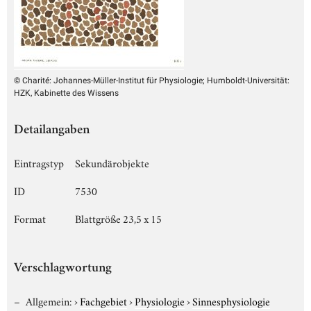
© Charité: Johannes-Müller-Institut für Physiologie; Humboldt-Universität:
HZK, Kabinette des Wissens
Detailangaben
Eintragstyp
Sekundärobjekte
ID
7530
Format
Blattgröße 23,5 x 15
Verschlagwortung
Allgemein:
›
Fachgebiet
›
Physiologie
›
Sinnesphysiologie