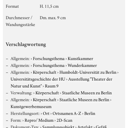
Format
H. 11,5 cm
Durchmesser /
Dm. max. 9 cm
Wandungsstärke
Verschlagwortung
Allgemein:
›
Forschungsthema
›
Kunstkammer
Allgemein:
›
Forschungsthema
›
Wunderkammer
Allgemein:
›
Körperschaft
›
Humboldt-Universität zu Berlin
›
Universitätsgeschichte der HU
›
Ausstellung "Theater der
Natur und Kunst"
›
Raum 9
Verwaltung:
›
Körperschaft
›
Staatliche Museen zu Berlin
Allgemein:
›
Körperschaft
›
Staatliche Museen zu Berlin
›
Kunstgewerbemuseum
Herstellungsort:
›
Ort
›
Ortsnamen A-Z
›
Berlin
Form:
›
Repro/ Medium
›
2D-Scan
Dokument-Typ:
›
Sammlungsobjekt
›
Artefakt
›
Gefäß