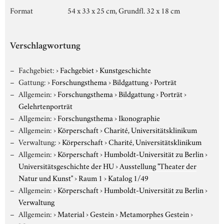
Format
54 x 33 x 25 cm, Grundfl. 32 x 18 cm
Verschlagwortung
Fachgebiet:
›
Fachgebiet
›
Kunstgeschichte
Gattung:
›
Forschungsthema
›
Bildgattung
›
Porträt
Allgemein:
›
Forschungsthema
›
Bildgattung
›
Porträt
›
Gelehrtenporträt
Allgemein:
›
Forschungsthema
›
Ikonographie
Allgemein:
›
Körperschaft
›
Charité, Universitätsklinikum
Verwaltung:
›
Körperschaft
›
Charité, Universitätsklinikum
Allgemein:
›
Körperschaft
›
Humboldt-Universität zu Berlin
›
Universitätsgeschichte der HU
›
Ausstellung "Theater der
Natur und Kunst"
›
Raum 1
›
Katalog 1/49
Allgemein:
›
Körperschaft
›
Humboldt-Universität zu Berlin
›
Verwaltung
Allgemein:
›
Material
›
Gestein
›
Metamorphes Gestein
›