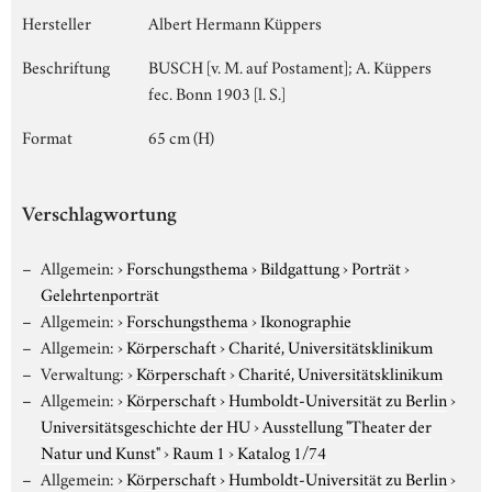
Hersteller
Albert Hermann Küppers
Beschriftung
BUSCH [v. M. auf Postament]; A. Küppers
fec. Bonn 1903 [l. S.]
Format
65 cm (H)
Verschlagwortung
Allgemein:
›
Forschungsthema
›
Bildgattung
›
Porträt
›
Gelehrtenporträt
Allgemein:
›
Forschungsthema
›
Ikonographie
Allgemein:
›
Körperschaft
›
Charité, Universitätsklinikum
Verwaltung:
›
Körperschaft
›
Charité, Universitätsklinikum
Allgemein:
›
Körperschaft
›
Humboldt-Universität zu Berlin
›
Universitätsgeschichte der HU
›
Ausstellung "Theater der
Natur und Kunst"
›
Raum 1
›
Katalog 1/74
Allgemein:
›
Körperschaft
›
Humboldt-Universität zu Berlin
›