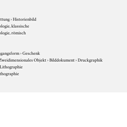
attung
›
Historienbild
logie, klassische
logie, römisch
gangsform
›
Geschenk
Zweidimensionales Objekt
›
Bilddokument
›
Druckgraphik
Lithographie
thographie