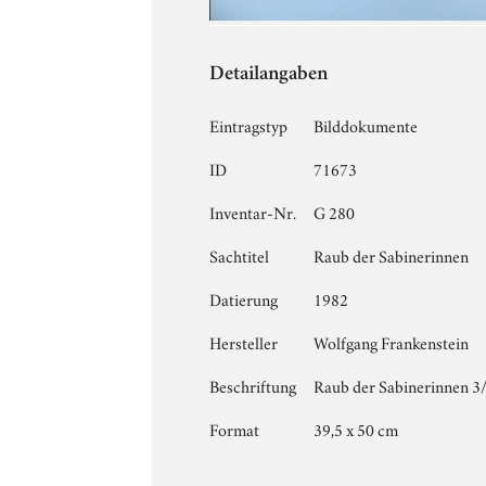
Detailangaben
Eintragstyp
Bilddokumente
ID
71673
Inventar-Nr.
G 280
Sachtitel
Raub der Sabinerinnen
Datierung
1982
Hersteller
Wolfgang Frankenstein
Beschriftung
Raub der Sabinerinnen 3/1
Format
39,5 x 50 cm