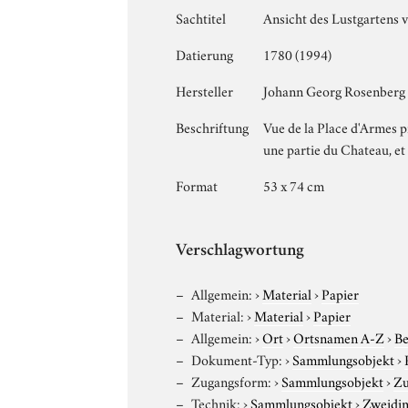
Sachtitel
Ansicht des Lustgartens v
Datierung
1780 (1994)
Hersteller
Johann Georg Rosenberg
Beschriftung
Vue de la Place d'Armes pr
une partie du Chateau, et 
Format
53 x 74 cm
Verschlagwortung
Allgemein:
›
Material
›
Papier
Material:
›
Material
›
Papier
Allgemein:
›
Ort
›
Ortsnamen A-Z
›
Be
Dokument-Typ:
›
Sammlungsobjekt
›
Zugangsform:
›
Sammlungsobjekt
›
Zu
Technik:
›
Sammlungsobjekt
›
Zweidim