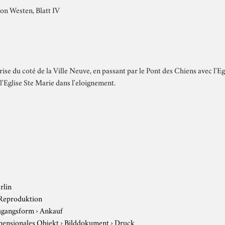
on Westen, Blatt IV
ise du coté de la Ville Neuve, en passant par le Pont des Chiens avec l'Eg
l'Eglise Ste Marie dans l'eloignement.
rlin
Reproduktion
gangsform
›
Ankauf
ensionales Objekt
›
Bilddokument
›
Druck