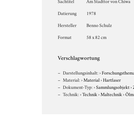
Sachtitel
Am Stadttor von Chiwa
Datierung
1978
Hersteller
Benno Schulz
Format
58 x 82 cm
Verschlagwortung
Darstellungsinhalt:
›
Forschungsthem
Material:
›
Material
›
Hartfaser
Dokument-Typ:
›
Sammlungsobjekt
›
Technik:
›
Technik
›
Maltechnik
›
Ölma