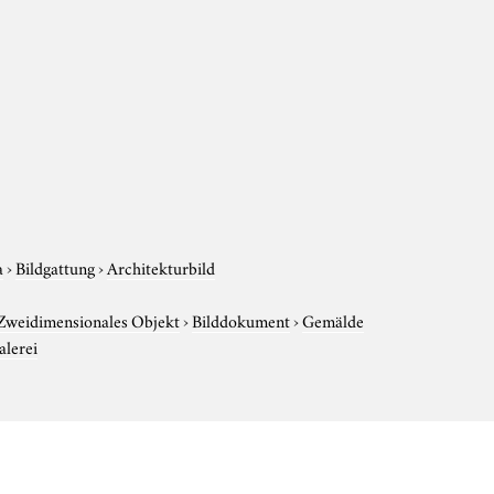
a
›
Bildgattung
›
Architekturbild
Zweidimensionales Objekt
›
Bilddokument
›
Gemälde
lerei