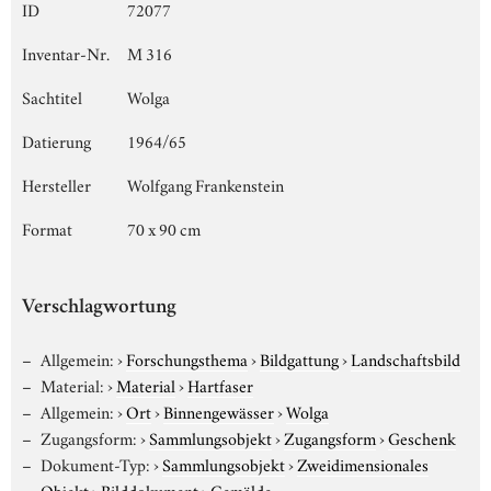
ID
72077
Inventar-Nr.
M 316
Sachtitel
Wolga
Datierung
1964/65
Hersteller
Wolfgang Frankenstein
Format
70 x 90 cm
Verschlagwortung
Allgemein:
›
Forschungsthema
›
Bildgattung
›
Landschaftsbild
Material:
›
Material
›
Hartfaser
Allgemein:
›
Ort
›
Binnengewässer
›
Wolga
Zugangsform:
›
Sammlungsobjekt
›
Zugangsform
›
Geschenk
Dokument-Typ:
›
Sammlungsobjekt
›
Zweidimensionales
Objekt
›
Bilddokument
›
Gemälde