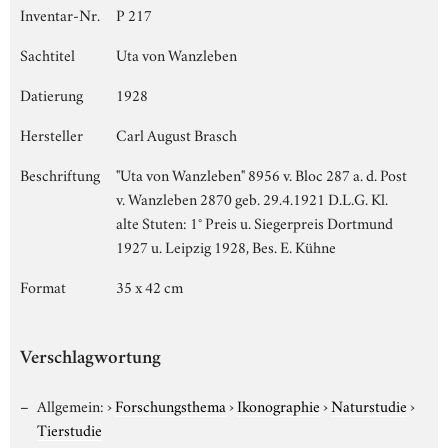
Inventar-Nr.
P 217
Sachtitel
Uta von Wanzleben
Datierung
1928
Hersteller
Carl August Brasch
Beschriftung
"Uta von Wanzleben" 8956 v. Bloc 287 a. d. Post
v. Wanzleben 2870 geb. 29.4.1921 D.L.G. Kl.
alte Stuten: 1° Preis u. Siegerpreis Dortmund
1927 u. Leipzig 1928, Bes. E. Kühne
Format
35 x 42 cm
Verschlagwortung
Allgemein:
›
Forschungsthema
›
Ikonographie
›
Naturstudie
›
Tierstudie