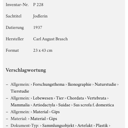
Inventar-Nr.
P 228
Sachtitel
Jodlerin
Datierung
1937
Hersteller
Carl August Brasch
Format
23 x 43 cm
Verschlagwortung
Allgemein:
›
Forschungsthema
›
Ikonographie
›
Naturstudie
›
Tierstudie
Allgemein:
›
Lebewesen
›
Tier
›
Chordata
›
Vertebrata
›
Mammalia
›
Artiodactyla
›
Suidae
›
Sus scrofa f. domestica
Allgemein:
›
Material
›
Gips
Material:
›
Material
›
Gips
Dokument-Typ:
›
Sammlungsobjekt
›
Artefakt
›
Plastik
›