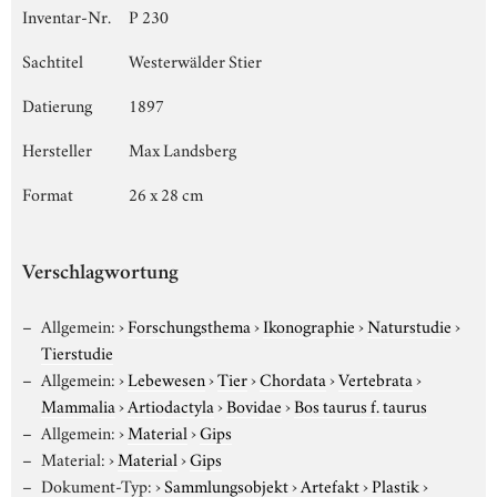
Inventar-Nr.
P 230
Sachtitel
Westerwälder Stier
Datierung
1897
Hersteller
Max Landsberg
Format
26 x 28 cm
Verschlagwortung
Allgemein:
›
Forschungsthema
›
Ikonographie
›
Naturstudie
›
Tierstudie
Allgemein:
›
Lebewesen
›
Tier
›
Chordata
›
Vertebrata
›
Mammalia
›
Artiodactyla
›
Bovidae
›
Bos taurus f. taurus
Allgemein:
›
Material
›
Gips
Material:
›
Material
›
Gips
Dokument-Typ:
›
Sammlungsobjekt
›
Artefakt
›
Plastik
›