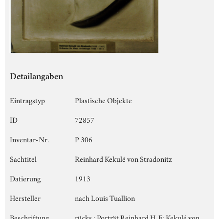
Detailangaben
Eintragstyp
Plastische Objekte
ID
72857
Inventar-Nr.
P 306
Sachtitel
Reinhard Kekulé von Stradonitz
Datierung
1913
Hersteller
nach Louis Tuallion
Beschriftung
rücks.: Porträt Reinhard H. F: Kekulé von