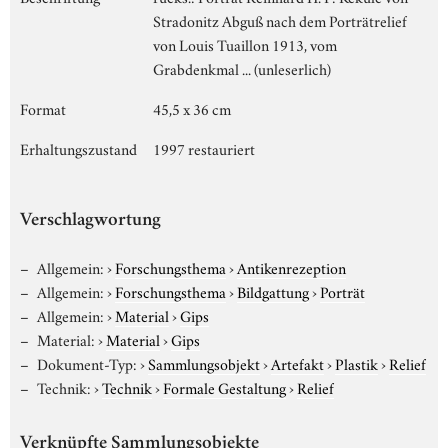
Stradonitz Abguß nach dem Porträtrelief
von Louis Tuaillon 1913, vom
Grabdenkmal ... (unleserlich)
Format
45,5 x 36 cm
Erhaltungszustand
1997 restauriert
Verschlagwortung
Allgemein:
›
Forschungsthema
›
Antikenrezeption
Allgemein:
›
Forschungsthema
›
Bildgattung
›
Porträt
Allgemein:
›
Material
›
Gips
Material:
›
Material
›
Gips
Dokument-Typ:
›
Sammlungsobjekt
›
Artefakt
›
Plastik
›
Relief
Technik:
›
Technik
›
Formale Gestaltung
›
Relief
Verknüpfte Sammlungsobjekte