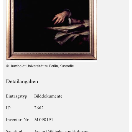
© Humboldt-Universität zu Berlin, Kustodie
Detailangaben
Eintragstyp
Bilddokumente
ID
7662
Inventar-Nr.
M 090191
Sachtitel
August Wilhelm von Hofmann