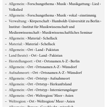
Allgemein:
›
Forschungsthema
›
Musik
›
Musikgattung
›
Lied
›
Volkslied
Allgemein:
›
Forschungsthema
›
Musik
›
vokal
›
einstimmig
Verwaltung:
›
Körperschaft
›
Humboldt-Universität zu Berlin
›
Institut
›
Institut für Musikwissenschaft und
Medienwissenschaft
›
Musikwissenschaftliches Seminar
Allgemein:
›
Material
›
Schellack
Material:
›
Material
›
Schellack
Allgemein:
›
Ort
›
Land
›
Pakistan
Land (heute):
›
Ort
›
Land
›
Pakistan
Herstellungsort:
›
Ort
›
Ortsnamen A-Z
›
Berlin
Allgemein:
›
Ort
›
Ortsnamen A-Z
›
Wünsdorf
Aufnahmeort:
›
Ort
›
Ortsnamen A-Z
›
Wünsdorf
Allgemein:
›
Ort
›
Ortstyp
›
Aufnahmeort
Allgemein:
›
Ort
›
Ortstyp
›
Herkunftsland
Allgemein:
›
Ort
›
Ortstyp
›
Internierungslager
Allgemein:
›
Ort
›
Weltregion/ Meer
›
Asien
Weltregion:
›
Ort
›
Weltregion/ Meer
›
Asien
Allgemein:
›
Person
›
Geschlecht
›
männlich