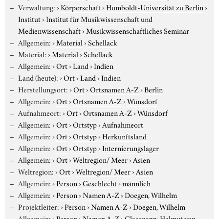
Verwaltung:
›
Körperschaft
›
Humboldt-Universität zu Berlin
›
Institut
›
Institut für Musikwissenschaft und
Medienwissenschaft
›
Musikwissenschaftliches Seminar
Allgemein:
›
Material
›
Schellack
Material:
›
Material
›
Schellack
Allgemein:
›
Ort
›
Land
›
Indien
Land (heute):
›
Ort
›
Land
›
Indien
Herstellungsort:
›
Ort
›
Ortsnamen A-Z
›
Berlin
Allgemein:
›
Ort
›
Ortsnamen A-Z
›
Wünsdorf
Aufnahmeort:
›
Ort
›
Ortsnamen A-Z
›
Wünsdorf
Allgemein:
›
Ort
›
Ortstyp
›
Aufnahmeort
Allgemein:
›
Ort
›
Ortstyp
›
Herkunftsland
Allgemein:
›
Ort
›
Ortstyp
›
Internierungslager
Allgemein:
›
Ort
›
Weltregion/ Meer
›
Asien
Weltregion:
›
Ort
›
Weltregion/ Meer
›
Asien
Allgemein:
›
Person
›
Geschlecht
›
männlich
Allgemein:
›
Person
›
Namen A-Z
›
Doegen, Wilhelm
Projektleiter:
›
Person
›
Namen A-Z
›
Doegen, Wilhelm
Allgemein:
›
Person
›
Namen A-Z
›
Glasenapp, Helmut von