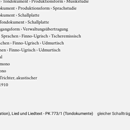
›
Tondokument
›
Produktionsform
›
Musikstudie
okument
›
Produktionsform
›
Sprachstudie
okument
›
Schallplatte
Tondokument
›
Schallplatte
gangsform
›
Verwaltungsübertragung
e Sprachen
›
Finno-Ugrisch
›
Tscheremissisch
achen
›
Finno-Ugrisch
›
Udmurtisch
hen
›
Finno-Ugrisch
›
Udmurtisch
al
mono
ono
Trichter, akustischer
1910
tion), Lied und Liedtext - PK 773/1 (Tondokumente)
gleicher Schallträ