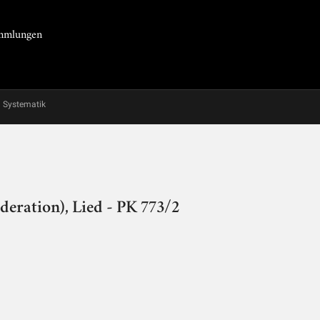
Sammlungen
Systematik
eration), Lied - PK 773/2
)