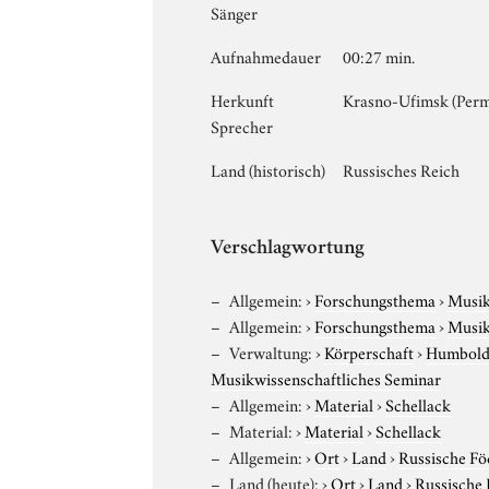
Sänger
Aufnahmedauer
00:27 min.
Herkunft
Krasno-Ufimsk (Perm
Sprecher
Land (historisch)
Russisches Reich
Verschlagwortung
Allgemein:
›
Forschungsthema
›
Musi
Allgemein:
›
Forschungsthema
›
Musi
Verwaltung:
›
Körperschaft
›
Humboldt
Musikwissenschaftliches Seminar
Allgemein:
›
Material
›
Schellack
Material:
›
Material
›
Schellack
Allgemein:
›
Ort
›
Land
›
Russische Fö
Land (heute):
›
Ort
›
Land
›
Russische 