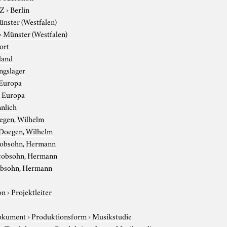
-Z
›
Berlin
nster (Westfalen)
›
Münster (Westfalen)
ort
land
ngslager
Europa
›
Europa
nlich
egen, Wilhelm
Doegen, Wilhelm
cobsohn, Hermann
cobsohn, Hermann
obsohn, Hermann
on
›
Projektleiter
okument
›
Produktionsform
›
Musikstudie