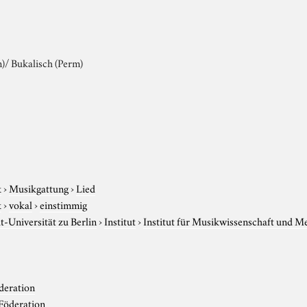
)/ Bukalisch (Perm)
k
›
Musikgattung
›
Lied
k
›
vokal
›
einstimmig
-Universität zu Berlin
›
Institut
›
Institut für Musikwissenschaft und M
deration
Föderation