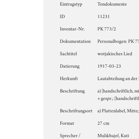
Eintragstyp
Tondokumente
ID
11231
Inventar-Nr.
PK 773/2
Dokumentation
Personalbogen: PK 773
Sachtitel
wotjakisches Lied
Datierung
1917-03-23
Herkunft
Lautabteilung an der
Beschriftung
a) [handschriftlich, m
+ gespr.; [handschrift
Beschriftungsort
a) Plattenlabel, Mitte;
Format
27 cm
Sprecher /
Mulikbajef, Kuti