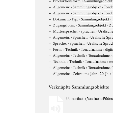
Produktionsform:
›
Sammlungsobjekt
Allgemein:
›
Sammlungsobjekt
›
Tond
Allgemein:
›
Sammlungsobjekt
›
Tond
Dokument-Typ:
›
Sammlungsobjekt
›
Zugangsform:
›
Sammlungsobjekt
›
Zu
Muttersprache:
›
Sprachen
›
Uralisch
Allgemein:
›
Sprachen
›
Uralische Spr
Sprache:
›
Sprachen
›
Uralische Sprac
Form:
›
Technik
›
Tonaufnahme
›
digit
Allgemein:
›
Technik
›
Tonaufnahme
›
Technik:
›
Technik
›
Tonaufnahme
›
m
Allgemein:
›
Technik
›
Tonaufnahme
›
Allgemein:
›
Zeitraum
›
Jahr
›
20. Jh.
›
Verknüpfte Sammlungsobjekte
Udmurtisch (Russische Födera