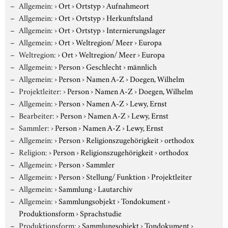
Allgemein:
›
Ort
›
Ortstyp
›
Aufnahmeort
Allgemein:
›
Ort
›
Ortstyp
›
Herkunftsland
Allgemein:
›
Ort
›
Ortstyp
›
Internierungslager
Allgemein:
›
Ort
›
Weltregion/ Meer
›
Europa
Weltregion:
›
Ort
›
Weltregion/ Meer
›
Europa
Allgemein:
›
Person
›
Geschlecht
›
männlich
Allgemein:
›
Person
›
Namen A-Z
›
Doegen, Wilhelm
Projektleiter:
›
Person
›
Namen A-Z
›
Doegen, Wilhelm
Allgemein:
›
Person
›
Namen A-Z
›
Lewy, Ernst
Bearbeiter:
›
Person
›
Namen A-Z
›
Lewy, Ernst
Sammler:
›
Person
›
Namen A-Z
›
Lewy, Ernst
Allgemein:
›
Person
›
Religionszugehörigkeit
›
orthodox
Religion:
›
Person
›
Religionszugehörigkeit
›
orthodox
Allgemein:
›
Person
›
Sammler
Allgemein:
›
Person
›
Stellung/ Funktion
›
Projektleiter
Allgemein:
›
Sammlung
›
Lautarchiv
Allgemein:
›
Sammlungsobjekt
›
Tondokument
›
Produktionsform
›
Sprachstudie
Produktionsform:
›
Sammlungsobjekt
›
Tondokument
›