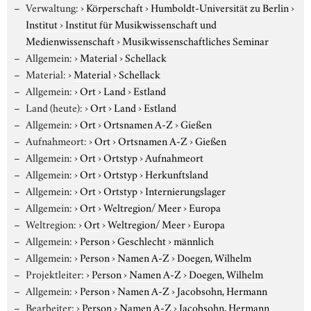
Verwaltung:
›
Körperschaft
›
Humboldt-Universität zu Berlin
›
Institut
›
Institut für Musikwissenschaft und
Medienwissenschaft
›
Musikwissenschaftliches Seminar
Allgemein:
›
Material
›
Schellack
Material:
›
Material
›
Schellack
Allgemein:
›
Ort
›
Land
›
Estland
Land (heute):
›
Ort
›
Land
›
Estland
Allgemein:
›
Ort
›
Ortsnamen A-Z
›
Gießen
Aufnahmeort:
›
Ort
›
Ortsnamen A-Z
›
Gießen
Allgemein:
›
Ort
›
Ortstyp
›
Aufnahmeort
Allgemein:
›
Ort
›
Ortstyp
›
Herkunftsland
Allgemein:
›
Ort
›
Ortstyp
›
Internierungslager
Allgemein:
›
Ort
›
Weltregion/ Meer
›
Europa
Weltregion:
›
Ort
›
Weltregion/ Meer
›
Europa
Allgemein:
›
Person
›
Geschlecht
›
männlich
Allgemein:
›
Person
›
Namen A-Z
›
Doegen, Wilhelm
Projektleiter:
›
Person
›
Namen A-Z
›
Doegen, Wilhelm
Allgemein:
›
Person
›
Namen A-Z
›
Jacobsohn, Hermann
Bearbeiter:
›
Person
›
Namen A-Z
›
Jacobsohn, Hermann