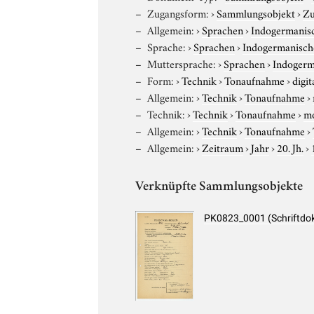
Zugangsform:
›
Sammlungsobjekt
›
Zu
Allgemein:
›
Sprachen
›
Indogermanis
Sprache:
›
Sprachen
›
Indogermanisch
Muttersprache:
›
Sprachen
›
Indogerm
Form:
›
Technik
›
Tonaufnahme
›
digit
Allgemein:
›
Technik
›
Tonaufnahme
›
Technik:
›
Technik
›
Tonaufnahme
›
m
Allgemein:
›
Technik
›
Tonaufnahme
›
Allgemein:
›
Zeitraum
›
Jahr
›
20. Jh.
›
Verknüpfte Sammlungsobjekte
PK0823_0001 (Schriftdo