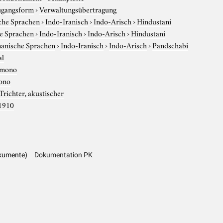
gangsform
›
Verwaltungsübertragung
che Sprachen
›
Indo-Iranisch
›
Indo-Arisch
›
Hindustani
e Sprachen
›
Indo-Iranisch
›
Indo-Arisch
›
Hindustani
anische Sprachen
›
Indo-Iranisch
›
Indo-Arisch
›
Pandschabi
al
mono
ono
Trichter, akustischer
1910
kumente)
Dokumentation PK