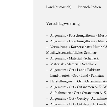
Land (historisch)
Britisch-Indien
Verschlagwortung
Allgemein:
›
Forschungsthema
›
Musi
Allgemein:
›
Forschungsthema
›
Musi
Verwaltung:
›
Körperschaft
›
Humboldt
Musikwissenschaftliches Seminar
Allgemein:
›
Material
›
Schellack
Material:
›
Material
›
Schellack
Allgemein:
›
Ort
›
Land
›
Pakistan
Land (heute):
›
Ort
›
Land
›
Pakistan
Herstellungsort:
›
Ort
›
Ortsnamen A
Allgemein:
›
Ort
›
Ortsnamen A-Z
›
W
Aufnahmeort:
›
Ort
›
Ortsnamen A-Z
Allgemein:
›
Ort
›
Ortstyp
›
Aufnahme
Allgemein:
›
Ort
›
Ortstyp
›
Herkunfts