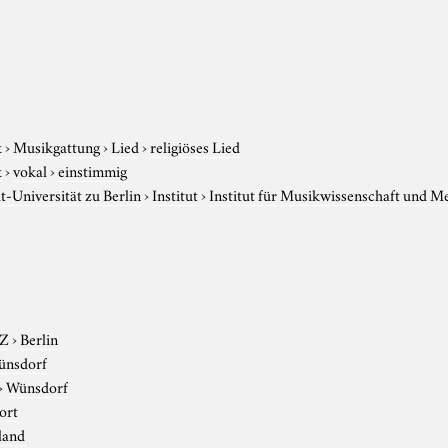
k
›
Musikgattung
›
Lied
›
religiöses Lied
k
›
vokal
›
einstimmig
-Universität zu Berlin
›
Institut
›
Institut für Musikwissenschaft und M
-Z
›
Berlin
ünsdorf
›
Wünsdorf
ort
land