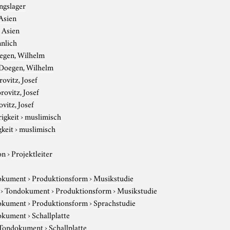
ngslager
Asien
›
Asien
nlich
egen, Wilhelm
Doegen, Wilhelm
ovitz, Josef
rovitz, Josef
vitz, Josef
igkeit
›
muslimisch
gkeit
›
muslimisch
on
›
Projektleiter
okument
›
Produktionsform
›
Musikstudie
›
Tondokument
›
Produktionsform
›
Musikstudie
okument
›
Produktionsform
›
Sprachstudie
okument
›
Schallplatte
Tondokument
›
Schallplatte