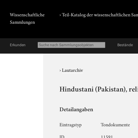
Wissenschaftliche
› Teil-Katalog der wissenschaftlichen 
Sammlungen
Erkunden
Bestände
›
Lautarchiv
Hindustani (Pakistan), rel
Detailangaben
Eintragstyp
Tondokumente
ID
11591