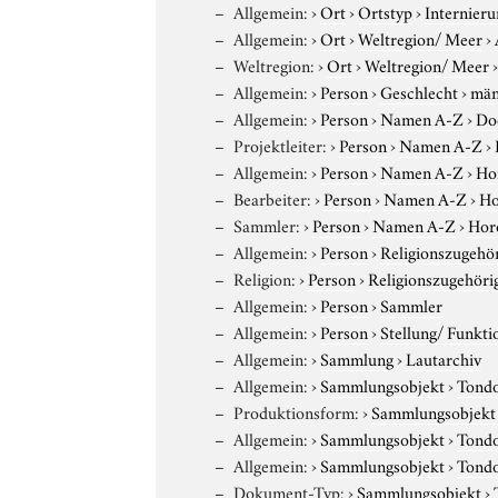
Allgemein:
›
Ort
›
Ortstyp
›
Internieru
Allgemein:
›
Ort
›
Weltregion/ Meer
›
Weltregion:
›
Ort
›
Weltregion/ Meer
Allgemein:
›
Person
›
Geschlecht
›
män
Allgemein:
›
Person
›
Namen A-Z
›
Do
Projektleiter:
›
Person
›
Namen A-Z
›
Allgemein:
›
Person
›
Namen A-Z
›
Hor
Bearbeiter:
›
Person
›
Namen A-Z
›
Ho
Sammler:
›
Person
›
Namen A-Z
›
Horo
Allgemein:
›
Person
›
Religionszugehör
Religion:
›
Person
›
Religionszugehöri
Allgemein:
›
Person
›
Sammler
Allgemein:
›
Person
›
Stellung/ Funkti
Allgemein:
›
Sammlung
›
Lautarchiv
Allgemein:
›
Sammlungsobjekt
›
Tond
Produktionsform:
›
Sammlungsobjekt
Allgemein:
›
Sammlungsobjekt
›
Tond
Allgemein:
›
Sammlungsobjekt
›
Tond
Dokument-Typ:
›
Sammlungsobjekt
›