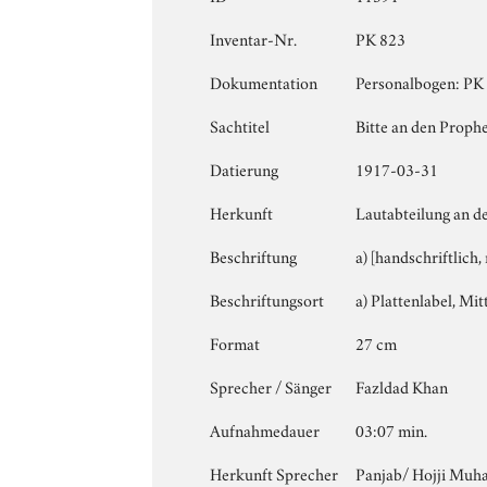
Inventar-Nr.
PK 823
Dokumentation
Personalbogen: PK 8
Sachtitel
Bitte an den Proph
Datierung
1917-03-31
Herkunft
Lautabteilung an d
Beschriftung
a) [handschriftlich
Beschriftungsort
a) Plattenlabel, Mitt
Format
27 cm
Sprecher / Sänger
Fazldad Khan
Aufnahmedauer
03:07 min.
Herkunft Sprecher
Panjab/ Hojji Mu