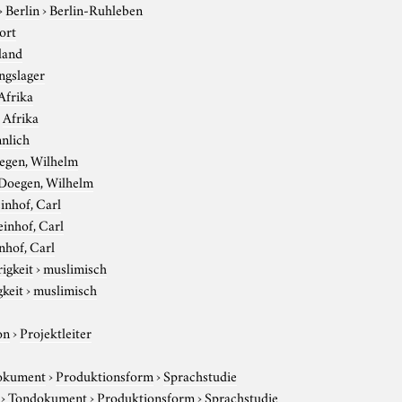
›
Berlin
›
Berlin-Ruhleben
ort
land
ngslager
Afrika
›
Afrika
nlich
egen, Wilhelm
Doegen, Wilhelm
inhof, Carl
inhof, Carl
nhof, Carl
igkeit
›
muslimisch
gkeit
›
muslimisch
on
›
Projektleiter
okument
›
Produktionsform
›
Sprachstudie
›
Tondokument
›
Produktionsform
›
Sprachstudie