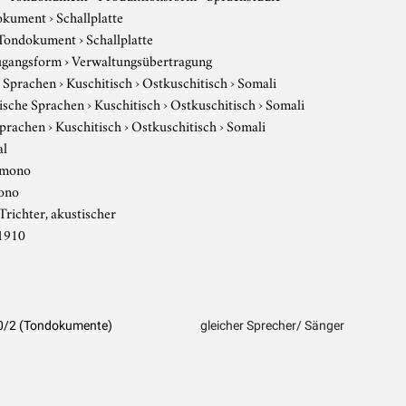
okument
›
Schallplatte
Tondokument
›
Schallplatte
gangsform
›
Verwaltungsübertragung
e Sprachen
›
Kuschitisch
›
Ostkuschitisch
›
Somali
tische Sprachen
›
Kuschitisch
›
Ostkuschitisch
›
Somali
Sprachen
›
Kuschitisch
›
Ostkuschitisch
›
Somali
al
mono
ono
Trichter, akustischer
1910
60/2 (Tondokumente)
gleicher Sprecher/ Sänger