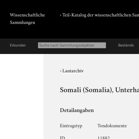
Wissenschaftliche
› Teil-Katalog der wissenschaftlichen 
Sammlungen
Erkunden
Bestände
›
Lautarchiv
Somali (Somalia), Unterh
Detailangaben
Eintragstyp
Tondokumente
ID
11882