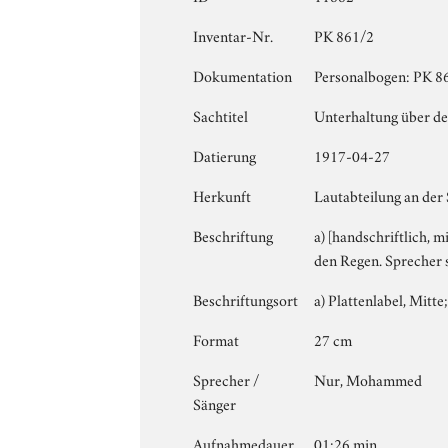
Inventar-Nr.
PK 861/2
Dokumentation
Personalbogen: PK 861
Sachtitel
Unterhaltung über de
Datierung
1917-04-27
Herkunft
Lautabteilung an der 
Beschriftung
a) [handschriftlich, 
den Regen. Sprecher s
Beschriftungsort
a) Plattenlabel, Mitte;
Format
27 cm
Sprecher /
Nur, Mohammed
Sänger
Aufnahmedauer
01:26 min.