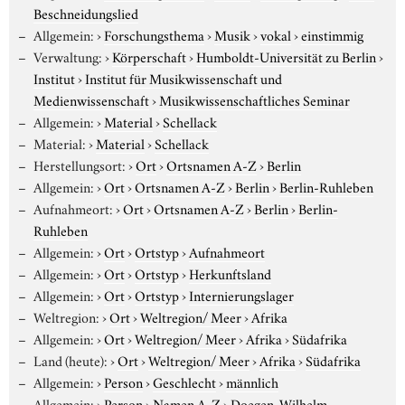
Beschneidungslied
Allgemein:
›
Forschungsthema
›
Musik
›
vokal
›
einstimmig
Verwaltung:
›
Körperschaft
›
Humboldt-Universität zu Berlin
›
Institut
›
Institut für Musikwissenschaft und
Medienwissenschaft
›
Musikwissenschaftliches Seminar
Allgemein:
›
Material
›
Schellack
Material:
›
Material
›
Schellack
Herstellungsort:
›
Ort
›
Ortsnamen A-Z
›
Berlin
Allgemein:
›
Ort
›
Ortsnamen A-Z
›
Berlin
›
Berlin-Ruhleben
Aufnahmeort:
›
Ort
›
Ortsnamen A-Z
›
Berlin
›
Berlin-
Ruhleben
Allgemein:
›
Ort
›
Ortstyp
›
Aufnahmeort
Allgemein:
›
Ort
›
Ortstyp
›
Herkunftsland
Allgemein:
›
Ort
›
Ortstyp
›
Internierungslager
Weltregion:
›
Ort
›
Weltregion/ Meer
›
Afrika
Allgemein:
›
Ort
›
Weltregion/ Meer
›
Afrika
›
Südafrika
Land (heute):
›
Ort
›
Weltregion/ Meer
›
Afrika
›
Südafrika
Allgemein:
›
Person
›
Geschlecht
›
männlich
Allgemein:
›
Person
›
Namen A-Z
›
Doegen, Wilhelm