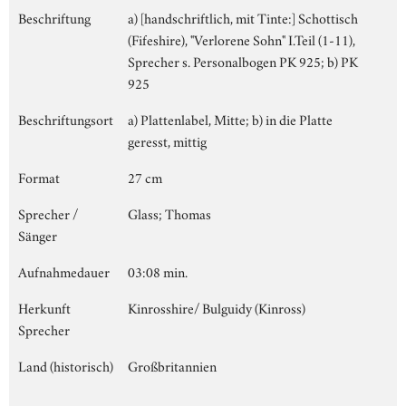
Beschriftung
a) [handschriftlich, mit Tinte:] Schottisch
(Fifeshire), "Verlorene Sohn" I.Teil (1-11),
Sprecher s. Personalbogen PK 925; b) PK
925
Beschriftungsort
a) Plattenlabel, Mitte; b) in die Platte
geresst, mittig
Format
27 cm
Sprecher /
Glass; Thomas
Sänger
Aufnahmedauer
03:08 min.
Herkunft
Kinrosshire/ Bulguidy (Kinross)
Sprecher
Land (historisch)
Großbritannien