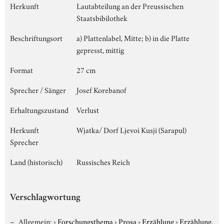
Herkunft
Lautabteilung an der Preussischen
Staatsbibilothek
Beschriftungsort
a) Plattenlabel, Mitte; b) in die Platte
gepresst, mittig
Format
27 cm
Sprecher / Sänger
Josef Korebanof
Erhaltungszustand
Verlust
Herkunft
Wjatka/ Dorf Ljevoi Kusji (Sarapul)
Sprecher
Land (historisch)
Russisches Reich
Verschlagwortung
Allgemein:
›
Forschungsthema
›
Prosa
›
Erzählung
›
Erzählung,