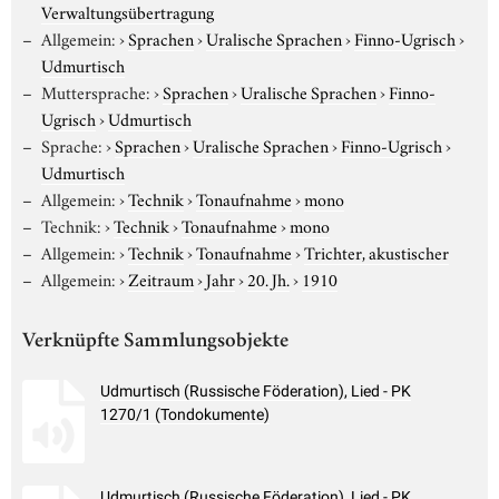
Verwaltungsübertragung
Allgemein:
›
Sprachen
›
Uralische Sprachen
›
Finno-Ugrisch
›
Udmurtisch
Muttersprache:
›
Sprachen
›
Uralische Sprachen
›
Finno-
Ugrisch
›
Udmurtisch
Sprache:
›
Sprachen
›
Uralische Sprachen
›
Finno-Ugrisch
›
Udmurtisch
Allgemein:
›
Technik
›
Tonaufnahme
›
mono
Technik:
›
Technik
›
Tonaufnahme
›
mono
Allgemein:
›
Technik
›
Tonaufnahme
›
Trichter, akustischer
Allgemein:
›
Zeitraum
›
Jahr
›
20. Jh.
›
1910
Verknüpfte Sammlungsobjekte
Udmurtisch (Russische Föderation), Lied - PK
1270/1 (Tondokumente)
Udmurtisch (Russische Föderation), Lied - PK