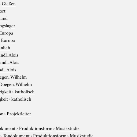
›
Gießen
ort
land
ngslager
Europa
›
Europa
nlich
ndl, Alois
andl, Alois
dl, Alois
egen, Wilhelm
Doegen, Wilhelm
igkeit
›
katholisch
gkeit
›
katholisch
on
›
Projektleiter
okument
›
Produktionsform
›
Musikstudie
›
Tondokument
›
Produktionsform
›
Musikstudie