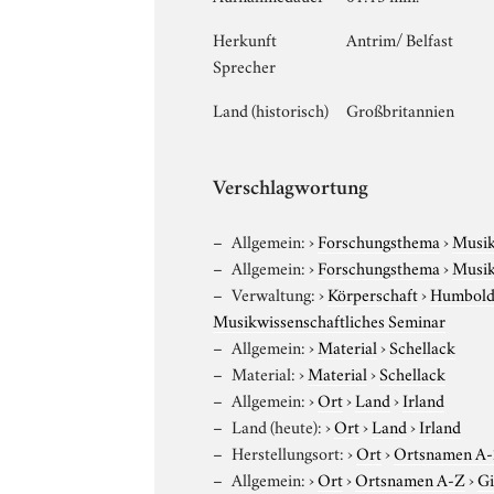
Herkunft
Antrim/ Belfast
Sprecher
Land (historisch)
Großbritannien
Verschlagwortung
Allgemein:
›
Forschungsthema
›
Musi
Allgemein:
›
Forschungsthema
›
Musi
Verwaltung:
›
Körperschaft
›
Humboldt
Musikwissenschaftliches Seminar
Allgemein:
›
Material
›
Schellack
Material:
›
Material
›
Schellack
Allgemein:
›
Ort
›
Land
›
Irland
Land (heute):
›
Ort
›
Land
›
Irland
Herstellungsort:
›
Ort
›
Ortsnamen A
Allgemein:
›
Ort
›
Ortsnamen A-Z
›
G