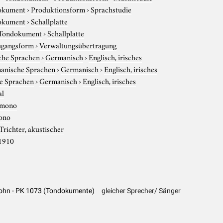
okument
›
Produktionsform
›
Sprachstudie
okument
›
Schallplatte
Tondokument
›
Schallplatte
gangsform
›
Verwaltungsübertragung
che Sprachen
›
Germanisch
›
Englisch, irisches
anische Sprachen
›
Germanisch
›
Englisch, irisches
e Sprachen
›
Germanisch
›
Englisch, irisches
al
mono
ono
Trichter, akustischer
1910
 Sohn - PK 1073 (Tondokumente)
gleicher Sprecher/ Sänger