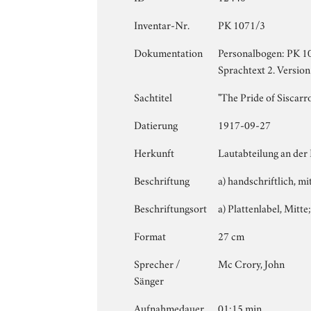
Inventar-Nr.
PK 1071/3
Dokumentation
Personalbogen: PK 107
Sprachtext 2. Version
Sachtitel
"The Pride of Siscarr
Datierung
1917-09-27
Herkunft
Lautabteilung an der
Beschriftung
a) handschriftlich, mi
Beschriftungsort
a) Plattenlabel, Mitte;
Format
27 cm
Sprecher /
Mc Crory, John
Sänger
Aufnahmedauer
01:15 min.