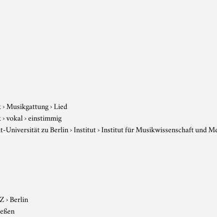
k
›
Musikgattung
›
Lied
k
›
vokal
›
einstimmig
-Universität zu Berlin
›
Institut
›
Institut für Musikwissenschaft und M
-Z
›
Berlin
ießen