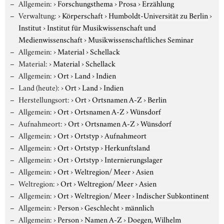
Allgemein:
›
Forschungsthema
›
Prosa
›
Erzählung
Verwaltung:
›
Körperschaft
›
Humboldt-Universität zu Berlin
›
Institut
›
Institut für Musikwissenschaft und
Medienwissenschaft
›
Musikwissenschaftliches Seminar
Allgemein:
›
Material
›
Schellack
Material:
›
Material
›
Schellack
Allgemein:
›
Ort
›
Land
›
Indien
Land (heute):
›
Ort
›
Land
›
Indien
Herstellungsort:
›
Ort
›
Ortsnamen A-Z
›
Berlin
Allgemein:
›
Ort
›
Ortsnamen A-Z
›
Wünsdorf
Aufnahmeort:
›
Ort
›
Ortsnamen A-Z
›
Wünsdorf
Allgemein:
›
Ort
›
Ortstyp
›
Aufnahmeort
Allgemein:
›
Ort
›
Ortstyp
›
Herkunftsland
Allgemein:
›
Ort
›
Ortstyp
›
Internierungslager
Allgemein:
›
Ort
›
Weltregion/ Meer
›
Asien
Weltregion:
›
Ort
›
Weltregion/ Meer
›
Asien
Allgemein:
›
Ort
›
Weltregion/ Meer
›
Indischer Subkontinent
Allgemein:
›
Person
›
Geschlecht
›
männlich
Allgemein:
›
Person
›
Namen A-Z
›
Doegen, Wilhelm