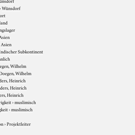
ünsdorf
›
Wünsdorf
ort
land
ngslager
Asien
›
Asien
Indischer Subkontinent
nlich
egen, Wilhelm
Doegen, Wilhelm
ers, Heinrich
ders, Heinrich
rs, Heinrich
igkeit
›
muslimisch
gkeit
›
muslimisch
on
›
Projektleiter