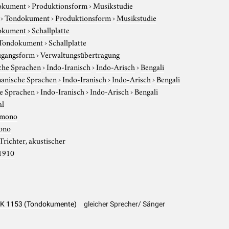
okument
›
Produktionsform
›
Musikstudie
›
Tondokument
›
Produktionsform
›
Musikstudie
okument
›
Schallplatte
Tondokument
›
Schallplatte
gangsform
›
Verwaltungsübertragung
che Sprachen
›
Indo-Iranisch
›
Indo-Arisch
›
Bengali
anische Sprachen
›
Indo-Iranisch
›
Indo-Arisch
›
Bengali
e Sprachen
›
Indo-Iranisch
›
Indo-Arisch
›
Bengali
al
mono
ono
Trichter, akustischer
1910
- PK 1153 (Tondokumente)
gleicher Sprecher/ Sänger