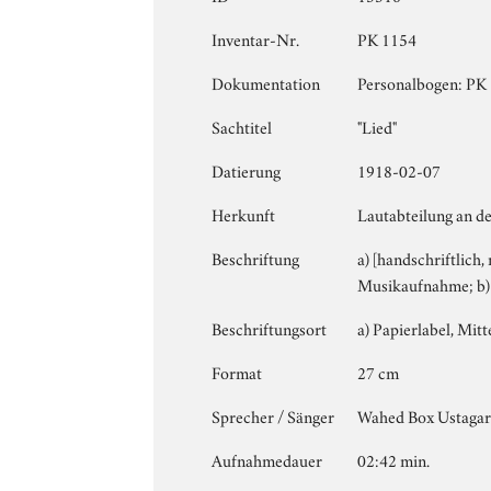
Inventar-Nr.
PK 1154
Dokumentation
Personalbogen: PK 1
Sachtitel
"Lied"
Datierung
1918-02-07
Herkunft
Lautabteilung an de
Beschriftung
a) [handschriftlich,
Musikaufnahme; b)
Beschriftungsort
a) Papierlabel, Mitte
Format
27 cm
Sprecher / Sänger
Wahed Box Ustaga
Aufnahmedauer
02:42 min.