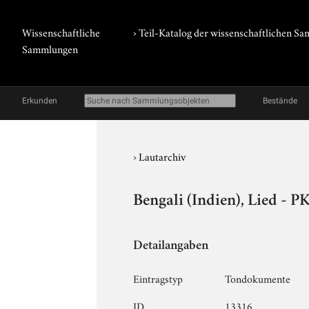
Wissenschaftliche
› Teil-Katalog der wissenschaftlichen 
Sammlungen
Erkunden
Bestände
›
Lautarchiv
Bengali (Indien), Lied - P
Detailangaben
Eintragstyp
Tondokumente
ID
13316