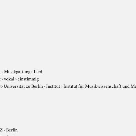
k
›
Musikgattung
›
Lied
k
›
vokal
›
einstimmig
-Universität zu Berlin
›
Institut
›
Institut für Musikwissenschaft und M
-Z
›
Berlin