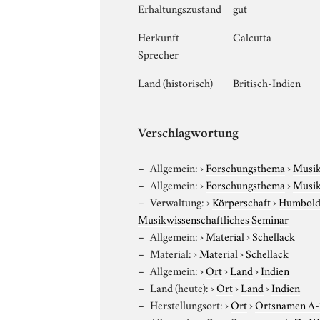
Erhaltungszustand
gut
Herkunft
Calcutta
Sprecher
Land (historisch)
Britisch-Indien
Verschlagwortung
Allgemein:
›
Forschungsthema
›
Musi
Allgemein:
›
Forschungsthema
›
Musi
Verwaltung:
›
Körperschaft
›
Humboldt
Musikwissenschaftliches Seminar
Allgemein:
›
Material
›
Schellack
Material:
›
Material
›
Schellack
Allgemein:
›
Ort
›
Land
›
Indien
Land (heute):
›
Ort
›
Land
›
Indien
Herstellungsort:
›
Ort
›
Ortsnamen A