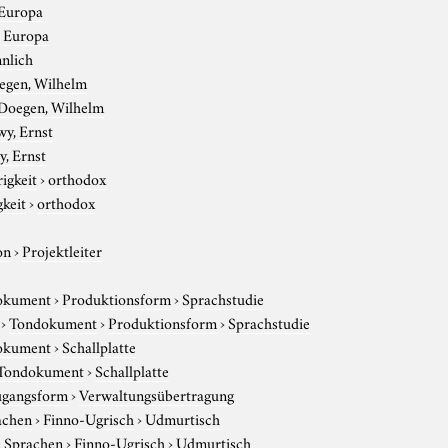
Europa
›
Europa
nlich
egen, Wilhelm
Doegen, Wilhelm
wy, Ernst
, Ernst
igkeit
›
orthodox
gkeit
›
orthodox
on
›
Projektleiter
okument
›
Produktionsform
›
Sprachstudie
›
Tondokument
›
Produktionsform
›
Sprachstudie
okument
›
Schallplatte
Tondokument
›
Schallplatte
gangsform
›
Verwaltungsübertragung
achen
›
Finno-Ugrisch
›
Udmurtisch
e Sprachen
›
Finno-Ugrisch
›
Udmurtisch