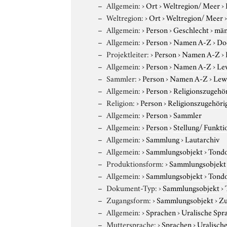
Allgemein:
›
Ort
›
Weltregion/ Meer
›
Weltregion:
›
Ort
›
Weltregion/ Meer
Allgemein:
›
Person
›
Geschlecht
›
män
Allgemein:
›
Person
›
Namen A-Z
›
Do
Projektleiter:
›
Person
›
Namen A-Z
›
Allgemein:
›
Person
›
Namen A-Z
›
Le
Sammler:
›
Person
›
Namen A-Z
›
Lewy
Allgemein:
›
Person
›
Religionszugehör
Religion:
›
Person
›
Religionszugehöri
Allgemein:
›
Person
›
Sammler
Allgemein:
›
Person
›
Stellung/ Funkti
Allgemein:
›
Sammlung
›
Lautarchiv
Allgemein:
›
Sammlungsobjekt
›
Tond
Produktionsform:
›
Sammlungsobjekt
Allgemein:
›
Sammlungsobjekt
›
Tond
Dokument-Typ:
›
Sammlungsobjekt
›
Zugangsform:
›
Sammlungsobjekt
›
Zu
Allgemein:
›
Sprachen
›
Uralische Spr
Muttersprache:
›
Sprachen
›
Uralisch