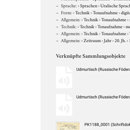
Sprache:
›
Sprachen
›
Uralische Sprac
Form:
›
Technik
›
Tonaufnahme
›
digit
Allgemein:
›
Technik
›
Tonaufnahme
›
Technik:
›
Technik
›
Tonaufnahme
›
m
Allgemein:
›
Technik
›
Tonaufnahme
›
Allgemein:
›
Zeitraum
›
Jahr
›
20. Jh.
›
Verknüpfte Sammlungsobjekte
Udmurtisch (Russische Föder
Udmurtisch (Russische Föder
PK1188_0001 (Schriftdo