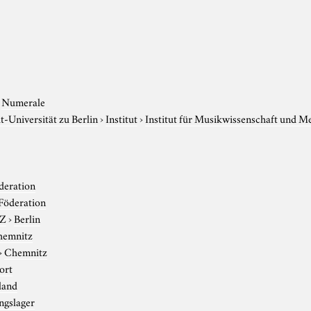
›
Numerale
-Universität zu Berlin
›
Institut
›
Institut für Musikwissenschaft und M
deration
Föderation
-Z
›
Berlin
hemnitz
›
Chemnitz
ort
land
ngslager