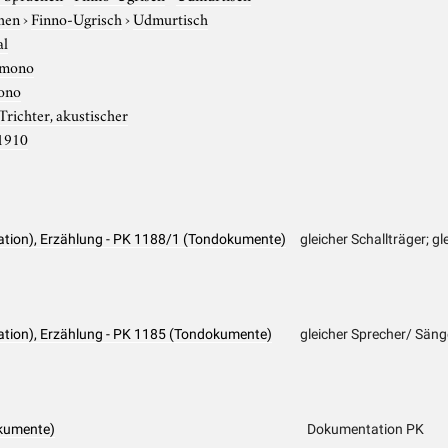
hen
›
Finno-Ugrisch
›
Udmurtisch
al
mono
ono
Trichter, akustischer
1910
ation), Erzählung - PK 1188/1 (Tondokumente)
gleicher Schallträger; g
ation), Erzählung - PK 1185 (Tondokumente)
gleicher Sprecher/ Säng
kumente)
Dokumentation PK