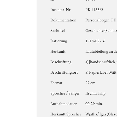
Inventar-Nr.
PK 1188/2
Dokumentation
Personalbogen: PK 1
Sachtitel
Geschichte (Schlus
Datierung
1918-02-16
Herkunft
Lautabteilung an d
Beschriftung
a) [handschriftlich,
Beschriftungsort
a) Papierlabel, Mitt
Format
27 cm
Sprecher / Sänger
Ifschin, Filip
Aufnahmedauer
00:29 min.
Herkunft Sprecher
Wjatka/ Igra (Glaz