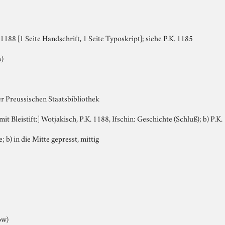
188 [1 Seite Handschrift, 1 Seite Typoskript]; siehe P.K. 1185
s)
er Preussischen Staatsbibliothek
 mit Bleistift:] Wotjakisch, P.K. 1188, Ifschin: Geschichte (Schluß); b) P.K
e; b) in die Mitte gepresst, mittig
ow)