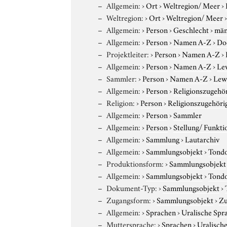
Allgemein:
›
Ort
›
Weltregion/ Meer
›
Weltregion:
›
Ort
›
Weltregion/ Meer
Allgemein:
›
Person
›
Geschlecht
›
män
Allgemein:
›
Person
›
Namen A-Z
›
Do
Projektleiter:
›
Person
›
Namen A-Z
›
Allgemein:
›
Person
›
Namen A-Z
›
Le
Sammler:
›
Person
›
Namen A-Z
›
Lewy
Allgemein:
›
Person
›
Religionszugehör
Religion:
›
Person
›
Religionszugehöri
Allgemein:
›
Person
›
Sammler
Allgemein:
›
Person
›
Stellung/ Funkti
Allgemein:
›
Sammlung
›
Lautarchiv
Allgemein:
›
Sammlungsobjekt
›
Tond
Produktionsform:
›
Sammlungsobjekt
Allgemein:
›
Sammlungsobjekt
›
Tond
Dokument-Typ:
›
Sammlungsobjekt
›
Zugangsform:
›
Sammlungsobjekt
›
Zu
Allgemein:
›
Sprachen
›
Uralische Spr
Muttersprache:
›
Sprachen
›
Uralisch