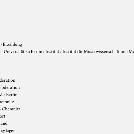
›
Erzählung
-Universität zu Berlin
›
Institut
›
Institut für Musikwissenschaft und M
deration
Föderation
-Z
›
Berlin
hemnitz
›
Chemnitz
ort
land
ngslager