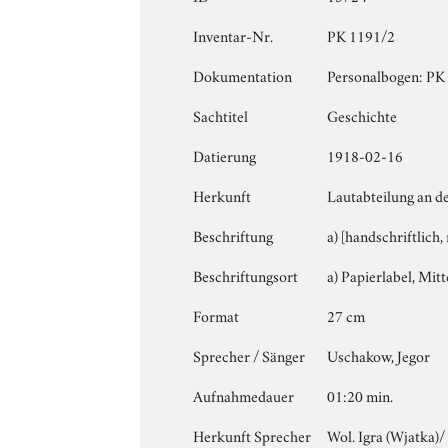
Inventar-Nr.
PK 1191/2
Dokumentation
Personalbogen: PK 1
Sachtitel
Geschichte
Datierung
1918-02-16
Herkunft
Lautabteilung an d
Beschriftung
a) [handschriftlich
Beschriftungsort
a) Papierlabel, Mitt
Format
27 cm
Sprecher / Sänger
Uschakow, Jegor
Aufnahmedauer
01:20 min.
Herkunft Sprecher
Wol. Igra (Wjatka)