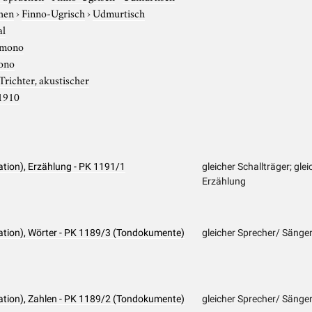
hen
›
Finno-Ugrisch
›
Udmurtisch
al
mono
ono
Trichter, akustischer
1910
tion), Erzählung - PK 1191/1
gleicher Schallträger; gle
Erzählung
ation), Wörter - PK 1189/3 (Tondokumente)
gleicher Sprecher/ Sänge
ation), Zahlen - PK 1189/2 (Tondokumente)
gleicher Sprecher/ Sänge