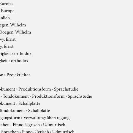
Europa
›
Europa
nlich
egen, Wilhelm
Doegen, Wilhelm
wy, Ernst
, Ernst
igkeit
›
orthodox
gkeit
›
orthodox
on
›
Projektleiter
okument
›
Produktionsform
›
Sprachstudie
›
Tondokument
›
Produktionsform
›
Sprachstudie
okument
›
Schallplatte
Tondokument
›
Schallplatte
gangsform
›
Verwaltungsübertragung
achen
›
Finno-Ugrisch
›
Udmurtisch
e Sprachen
›
Finno-Ugrisch
›
Udmurtisch