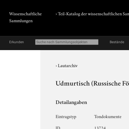
Wissenschaftliche
› Teil-Katalog der wissenschaftlichen 
Sammlungen
Erkunden
Bestände
›
Lautarchiv
Udmurtisch (Russische Fö
Detailangaben
Eintragstyp
Tondokumente
ID
13724