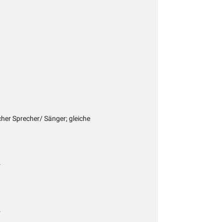
icher Sprecher/ Sänger; gleiche
r
r