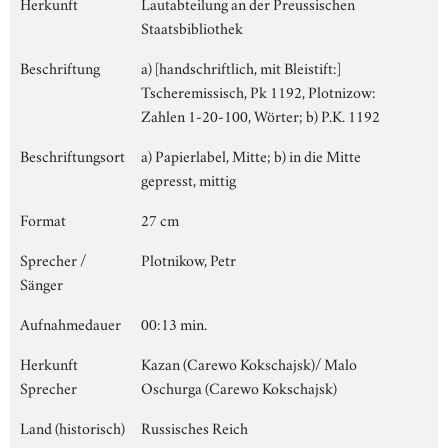
Herkunft
Lautabteilung an der Preussischen
Staatsbibliothek
Beschriftung
a) [handschriftlich, mit Bleistift:]
Tscheremissisch, Pk 1192, Plotnizow:
Zahlen 1-20-100, Wörter; b) P.K. 1192
Beschriftungsort
a) Papierlabel, Mitte; b) in die Mitte
gepresst, mittig
Format
27 cm
Sprecher /
Plotnikow, Petr
Sänger
Aufnahmedauer
00:13 min.
Herkunft
Kazan (Carewo Kokschajsk)/ Malo
Sprecher
Oschurga (Carewo Kokschajsk)
Land (historisch)
Russisches Reich