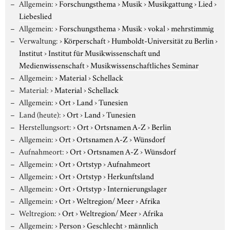
Allgemein:
›
Forschungsthema
›
Musik
›
Musikgattung
›
Lied
›
Liebeslied
Allgemein:
›
Forschungsthema
›
Musik
›
vokal
›
mehrstimmig
Verwaltung:
›
Körperschaft
›
Humboldt-Universität zu Berlin
›
Institut
›
Institut für Musikwissenschaft und
Medienwissenschaft
›
Musikwissenschaftliches Seminar
Allgemein:
›
Material
›
Schellack
Material:
›
Material
›
Schellack
Allgemein:
›
Ort
›
Land
›
Tunesien
Land (heute):
›
Ort
›
Land
›
Tunesien
Herstellungsort:
›
Ort
›
Ortsnamen A-Z
›
Berlin
Allgemein:
›
Ort
›
Ortsnamen A-Z
›
Wünsdorf
Aufnahmeort:
›
Ort
›
Ortsnamen A-Z
›
Wünsdorf
Allgemein:
›
Ort
›
Ortstyp
›
Aufnahmeort
Allgemein:
›
Ort
›
Ortstyp
›
Herkunftsland
Allgemein:
›
Ort
›
Ortstyp
›
Internierungslager
Allgemein:
›
Ort
›
Weltregion/ Meer
›
Afrika
Weltregion:
›
Ort
›
Weltregion/ Meer
›
Afrika
Allgemein:
›
Person
›
Geschlecht
›
männlich