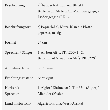
Beschriftung
a) [handschriftlich, mit Bleistift:]
Berberisch, Ali ben Ali, Märchen gespr, 2
Lieder gesg; b) PK 1233
Beschriftungsort
a) Papierlabel, Mitte; b) in die Platte
gepresst, mittig
Format
27 cm
Sprecher / Sänger
1. Ali ben Ali [s. PK 1233/1]; 2.
Buhammad Azuau ben Ali [s. PK 1229]
Aufnahmedauer
00:35 min.
Erhaltungszustand
relativ gut
Herkunft
1. Algier/ Dialmeza; 2. Tizi Uzu (Algier)/
Sprecher
Michelet (Misle)
Land (historisch)
Algerien (Franz.-West-Afrika)