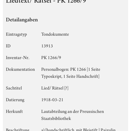
Liedtext/ Rätsel - PK 1266/9
Detailangaben
Eintragstyp
Tondokumente
ID
13913
Inventar-Nr.
PK 1266/9
Dokumentation
Personalbogen: PK 1266 [1 Seite
Typoskript, 1 Seite Handschrift]
Sachtitel
Lied/ Rätsel [?]
Datierung
1918-03-21
Herkunft
Lautabteilung an der Preussischen
Staatsbibliothek
Beschriftung
a) [handschriftlich, mit Bleistift:] Paizulin,