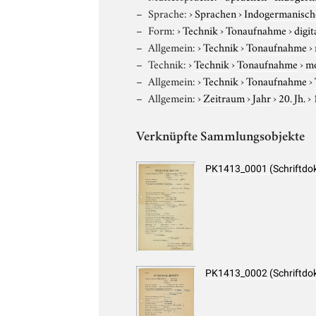
Sprache:
›
Sprachen
›
Indogermanisch
Form:
›
Technik
›
Tonaufnahme
›
digit
Allgemein:
›
Technik
›
Tonaufnahme
›
Technik:
›
Technik
›
Tonaufnahme
›
m
Allgemein:
›
Technik
›
Tonaufnahme
›
Allgemein:
›
Zeitraum
›
Jahr
›
20. Jh.
›
Verknüpfte Sammlungsobjekte
PK1413_0001 (Schriftdo
PK1413_0002 (Schriftdo