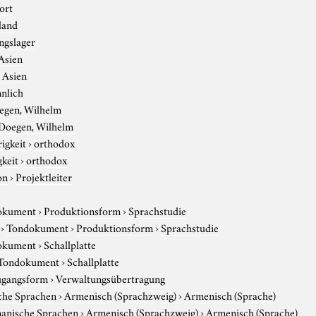
ort
land
ngslager
Asien
›
Asien
nlich
egen, Wilhelm
Doegen, Wilhelm
igkeit
›
orthodox
gkeit
›
orthodox
on
›
Projektleiter
okument
›
Produktionsform
›
Sprachstudie
›
Tondokument
›
Produktionsform
›
Sprachstudie
okument
›
Schallplatte
Tondokument
›
Schallplatte
gangsform
›
Verwaltungsübertragung
che Sprachen
›
Armenisch (Sprachzweig)
›
Armenisch (Sprache)
anische Sprachen
›
Armenisch (Sprachzweig)
›
Armenisch (Sprache)