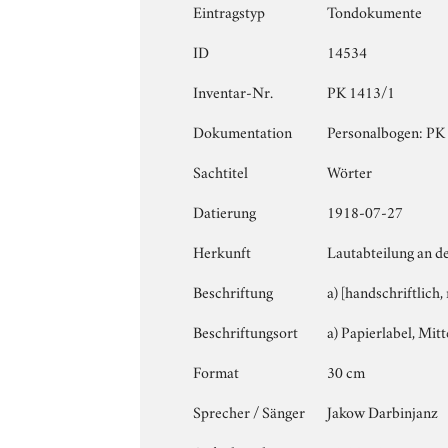
Eintragstyp
Tondokumente
ID
14534
Inventar-Nr.
PK 1413/1
Dokumentation
Personalbogen: PK 1
Sachtitel
Wörter
Datierung
1918-07-27
Herkunft
Lautabteilung an de
Beschriftung
a) [handschriftlich
Beschriftungsort
a) Papierlabel, Mitt
Format
30 cm
Sprecher / Sänger
Jakow Darbinjanz