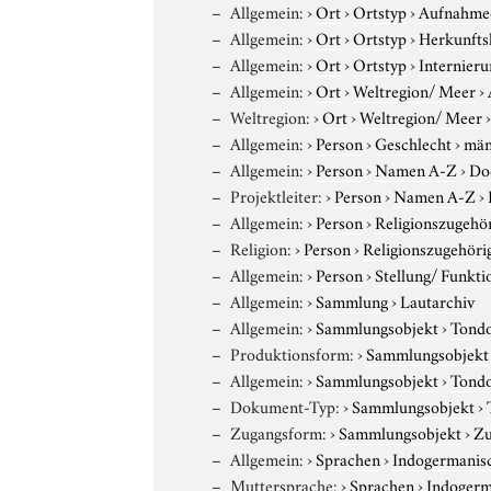
Allgemein:
›
Ort
›
Ortstyp
›
Aufnahme
Allgemein:
›
Ort
›
Ortstyp
›
Herkunfts
Allgemein:
›
Ort
›
Ortstyp
›
Internieru
Allgemein:
›
Ort
›
Weltregion/ Meer
›
Weltregion:
›
Ort
›
Weltregion/ Meer
Allgemein:
›
Person
›
Geschlecht
›
män
Allgemein:
›
Person
›
Namen A-Z
›
Do
Projektleiter:
›
Person
›
Namen A-Z
›
Allgemein:
›
Person
›
Religionszugehör
Religion:
›
Person
›
Religionszugehöri
Allgemein:
›
Person
›
Stellung/ Funkti
Allgemein:
›
Sammlung
›
Lautarchiv
Allgemein:
›
Sammlungsobjekt
›
Tond
Produktionsform:
›
Sammlungsobjekt
Allgemein:
›
Sammlungsobjekt
›
Tond
Dokument-Typ:
›
Sammlungsobjekt
›
Zugangsform:
›
Sammlungsobjekt
›
Zu
Allgemein:
›
Sprachen
›
Indogermanis
Muttersprache:
›
Sprachen
›
Indogerm