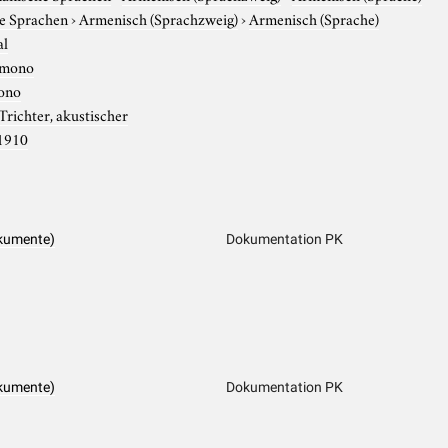
e Sprachen
›
Armenisch (Sprachzweig)
›
Armenisch (Sprache)
al
mono
ono
Trichter, akustischer
1910
kumente)
Dokumentation PK
kumente)
Dokumentation PK