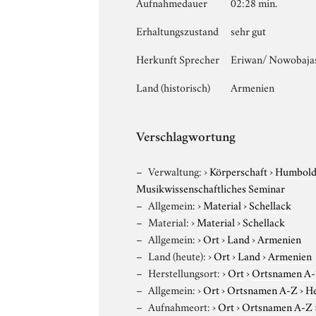
Aufnahmedauer
02:28 min.
Erhaltungszustand
sehr gut
Herkunft Sprecher
Eriwan/ Nowobajas
Land (historisch)
Armenien
Verschlagwortung
Verwaltung:
›
Körperschaft
›
Humboldt
Musikwissenschaftliches Seminar
Allgemein:
›
Material
›
Schellack
Material:
›
Material
›
Schellack
Allgemein:
›
Ort
›
Land
›
Armenien
Land (heute):
›
Ort
›
Land
›
Armenien
Herstellungsort:
›
Ort
›
Ortsnamen A
Allgemein:
›
Ort
›
Ortsnamen A-Z
›
He
Aufnahmeort:
›
Ort
›
Ortsnamen A-Z