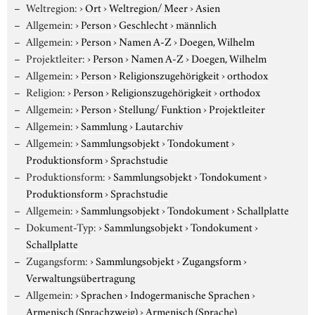
Weltregion:
›
Ort
›
Weltregion/ Meer
›
Asien
Allgemein:
›
Person
›
Geschlecht
›
männlich
Allgemein:
›
Person
›
Namen A-Z
›
Doegen, Wilhelm
Projektleiter:
›
Person
›
Namen A-Z
›
Doegen, Wilhelm
Allgemein:
›
Person
›
Religionszugehörigkeit
›
orthodox
Religion:
›
Person
›
Religionszugehörigkeit
›
orthodox
Allgemein:
›
Person
›
Stellung/ Funktion
›
Projektleiter
Allgemein:
›
Sammlung
›
Lautarchiv
Allgemein:
›
Sammlungsobjekt
›
Tondokument
›
Produktionsform
›
Sprachstudie
Produktionsform:
›
Sammlungsobjekt
›
Tondokument
›
Produktionsform
›
Sprachstudie
Allgemein:
›
Sammlungsobjekt
›
Tondokument
›
Schallplatte
Dokument-Typ:
›
Sammlungsobjekt
›
Tondokument
›
Schallplatte
Zugangsform:
›
Sammlungsobjekt
›
Zugangsform
›
Verwaltungsübertragung
Allgemein:
›
Sprachen
›
Indogermanische Sprachen
›
Armenisch (Sprachzweig)
›
Armenisch (Sprache)