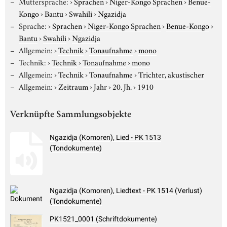
Muttersprache:
›
Sprachen
›
Niger-Kongo Sprachen
›
Benue-
Kongo
›
Bantu
›
Swahili
›
Ngazidja
Sprache:
›
Sprachen
›
Niger-Kongo Sprachen
›
Benue-Kongo
›
Bantu
›
Swahili
›
Ngazidja
Allgemein:
›
Technik
›
Tonaufnahme
›
mono
Technik:
›
Technik
›
Tonaufnahme
›
mono
Allgemein:
›
Technik
›
Tonaufnahme
›
Trichter, akustischer
Allgemein:
›
Zeitraum
›
Jahr
›
20. Jh.
›
1910
Verknüpfte Sammlungsobjekte
Ngazidja (Komoren), Lied - PK 1513
(Tondokumente)
Ngazidja (Komoren), Liedtext - PK 1514 (Verlust)
(Tondokumente)
PK1521_0001 (Schriftdokumente)