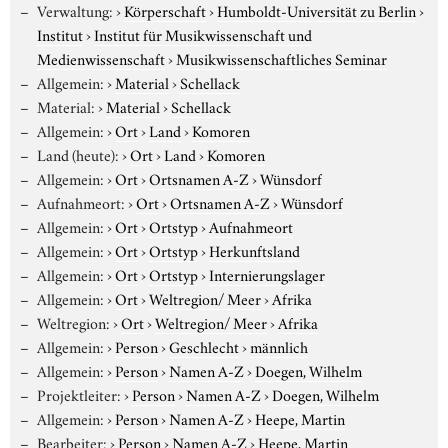
Verwaltung:
›
Körperschaft
›
Humboldt-Universität zu Berlin
›
Institut
›
Institut für Musikwissenschaft und
Medienwissenschaft
›
Musikwissenschaftliches Seminar
Allgemein:
›
Material
›
Schellack
Material:
›
Material
›
Schellack
Allgemein:
›
Ort
›
Land
›
Komoren
Land (heute):
›
Ort
›
Land
›
Komoren
Allgemein:
›
Ort
›
Ortsnamen A-Z
›
Wünsdorf
Aufnahmeort:
›
Ort
›
Ortsnamen A-Z
›
Wünsdorf
Allgemein:
›
Ort
›
Ortstyp
›
Aufnahmeort
Allgemein:
›
Ort
›
Ortstyp
›
Herkunftsland
Allgemein:
›
Ort
›
Ortstyp
›
Internierungslager
Allgemein:
›
Ort
›
Weltregion/ Meer
›
Afrika
Weltregion:
›
Ort
›
Weltregion/ Meer
›
Afrika
Allgemein:
›
Person
›
Geschlecht
›
männlich
Allgemein:
›
Person
›
Namen A-Z
›
Doegen, Wilhelm
Projektleiter:
›
Person
›
Namen A-Z
›
Doegen, Wilhelm
Allgemein:
›
Person
›
Namen A-Z
›
Heepe, Martin
Bearbeiter:
›
Person
›
Namen A-Z
›
Heepe, Martin