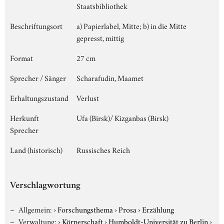
Staatsbibliothek
Beschriftungsort
a) Papierlabel, Mitte; b) in die Mitte
gepresst, mittig
Format
27 cm
Sprecher / Sänger
Scharafudin, Maamet
Erhaltungszustand
Verlust
Herkunft
Ufa (Birsk)/ Kizganbas (Birsk)
Sprecher
Land (historisch)
Russisches Reich
Verschlagwortung
Allgemein:
›
Forschungsthema
›
Prosa
›
Erzählung
Verwaltung:
›
Körperschaft
›
Humboldt-Universität zu Berlin
›