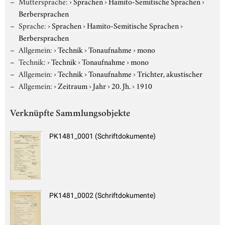
Muttersprache:
›
Sprachen
›
Hamito-Semitische Sprachen
›
Berbersprachen
Sprache:
›
Sprachen
›
Hamito-Semitische Sprachen
›
Berbersprachen
Allgemein:
›
Technik
›
Tonaufnahme
›
mono
Technik:
›
Technik
›
Tonaufnahme
›
mono
Allgemein:
›
Technik
›
Tonaufnahme
›
Trichter, akustischer
Allgemein:
›
Zeitraum
›
Jahr
›
20. Jh.
›
1910
Verknüpfte Sammlungsobjekte
PK1481_0001 (Schriftdokumente)
PK1481_0002 (Schriftdokumente)