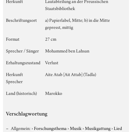
Herkunft
Lautabteilung an der Preussischen
Staatsbibliothek
Beschriftungsort
a) Papierlabel, Mitte; b) in die Mitte
gepresst, mittig
Format
27 cm
Sprecher / Sänger
Mohammed ben Lahsan
Erhaltungszustand
Verlust
Herkunft
Aite Atab [Ait Attab] (Tadla)
Sprecher
Land (historisch)
Marokko
Verschlagwortung
Allgemein:
›
Forschungsthema
›
Musik
›
Musikgattung
›
Lied