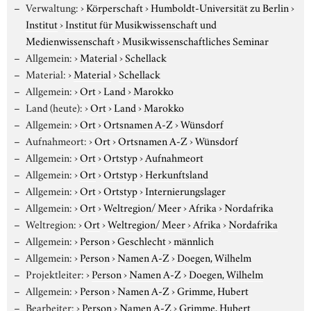
Verwaltung:
›
Körperschaft
›
Humboldt-Universität zu Berlin
›
Institut
›
Institut für Musikwissenschaft und
Medienwissenschaft
›
Musikwissenschaftliches Seminar
Allgemein:
›
Material
›
Schellack
Material:
›
Material
›
Schellack
Allgemein:
›
Ort
›
Land
›
Marokko
Land (heute):
›
Ort
›
Land
›
Marokko
Allgemein:
›
Ort
›
Ortsnamen A-Z
›
Wünsdorf
Aufnahmeort:
›
Ort
›
Ortsnamen A-Z
›
Wünsdorf
Allgemein:
›
Ort
›
Ortstyp
›
Aufnahmeort
Allgemein:
›
Ort
›
Ortstyp
›
Herkunftsland
Allgemein:
›
Ort
›
Ortstyp
›
Internierungslager
Allgemein:
›
Ort
›
Weltregion/ Meer
›
Afrika
›
Nordafrika
Weltregion:
›
Ort
›
Weltregion/ Meer
›
Afrika
›
Nordafrika
Allgemein:
›
Person
›
Geschlecht
›
männlich
Allgemein:
›
Person
›
Namen A-Z
›
Doegen, Wilhelm
Projektleiter:
›
Person
›
Namen A-Z
›
Doegen, Wilhelm
Allgemein:
›
Person
›
Namen A-Z
›
Grimme, Hubert
Bearbeiter:
›
Person
›
Namen A-Z
›
Grimme, Hubert