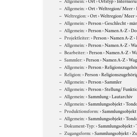
Allgemein:
›
Ort
›
Ortstyp
›
Internieru
Allgemein:
›
Ort
›
Weltregion/ Meer
›
Weltregion:
›
Ort
›
Weltregion/ Meer
Allgemein:
›
Person
›
Geschlecht
›
män
Allgemein:
›
Person
›
Namen A-Z
›
Do
Projektleiter:
›
Person
›
Namen A-Z
›
Allgemein:
›
Person
›
Namen A-Z
›
Wa
Bearbeiter:
›
Person
›
Namen A-Z
›
Wa
Sammler:
›
Person
›
Namen A-Z
›
Wag
Allgemein:
›
Person
›
Religionszugehör
Religion:
›
Person
›
Religionszugehöri
Allgemein:
›
Person
›
Sammler
Allgemein:
›
Person
›
Stellung/ Funkti
Allgemein:
›
Sammlung
›
Lautarchiv
Allgemein:
›
Sammlungsobjekt
›
Tond
Produktionsform:
›
Sammlungsobjekt
Allgemein:
›
Sammlungsobjekt
›
Tond
Dokument-Typ:
›
Sammlungsobjekt
›
Zugangsform:
›
Sammlungsobjekt
›
Zu