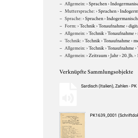
Allgemein:
›
Sprachen
›
Indogermanis
Muttersprache:
›
Sprachen
›
Indogerm
Sprache:
›
Sprachen
›
Indogermanisch
Form:
›
Technik
›
Tonaufnahme
›
digit
Allgemein:
›
Technik
›
Tonaufnahme
›
Technik:
›
Technik
›
Tonaufnahme
›
m
Allgemein:
›
Technik
›
Tonaufnahme
›
Allgemein:
›
Zeitraum
›
Jahr
›
20. Jh.
›
Verknüpfte Sammlungsobjekte
Sardisch (Italien), Zahlen - 
PK1639_0001 (Schriftdo