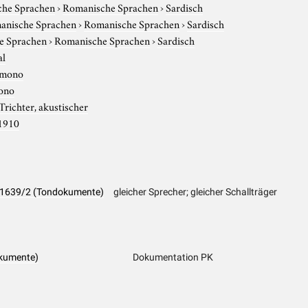
che Sprachen
›
Romanische Sprachen
›
Sardisch
anische Sprachen
›
Romanische Sprachen
›
Sardisch
e Sprachen
›
Romanische Sprachen
›
Sardisch
al
mono
ono
Trichter, akustischer
1910
PK 1639/2 (Tondokumente)
gleicher Sprecher; gleicher Schallträger
kumente)
Dokumentation PK