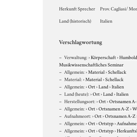
Herkunft Sprecher
Prov. Cagliasi/ Mo
Land (historisch)
Italien
Verschlagwortung
Verwaltung:
›
Körperschaft
›
Humboldt
Musikwissenschaftliches Seminar
Allgemein:
›
Material
›
Schellack
Material:
›
Material
›
Schellack
Allgemein:
›
Ort
›
Land
›
Italien
Land (heute):
›
Ort
›
Land
›
Italien
Herstellungsort:
›
Ort
›
Ortsnamen A
Allgemein:
›
Ort
›
Ortsnamen A-Z
›
W
Aufnahmeort:
›
Ort
›
Ortsnamen A-Z
Allgemein:
›
Ort
›
Ortstyp
›
Aufnahme
Allgemein:
›
Ort
›
Ortstyp
›
Herkunfts