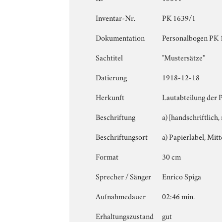
Inventar-Nr.
PK 1639/1
Dokumentation
Personalbogen PK 16
Sachtitel
"Mustersätze"
Datierung
1918-12-18
Herkunft
Lautabteilung der 
Beschriftung
a) [handschriftlich,
Beschriftungsort
a) Papierlabel, Mitte
Format
30 cm
Sprecher / Sänger
Enrico Spiga
Aufnahmedauer
02:46 min.
Erhaltungszustand
gut