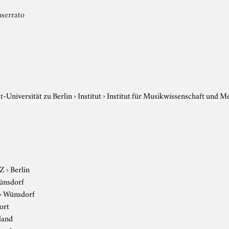
nserrato
-Universität zu Berlin
›
Institut
›
Institut für Musikwissenschaft und M
-Z
›
Berlin
ünsdorf
›
Wünsdorf
ort
land