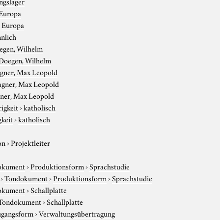
ngslager
Europa
›
Europa
nlich
egen, Wilhelm
Doegen, Wilhelm
gner, Max Leopold
gner, Max Leopold
ner, Max Leopold
igkeit
›
katholisch
gkeit
›
katholisch
on
›
Projektleiter
okument
›
Produktionsform
›
Sprachstudie
›
Tondokument
›
Produktionsform
›
Sprachstudie
okument
›
Schallplatte
Tondokument
›
Schallplatte
gangsform
›
Verwaltungsübertragung