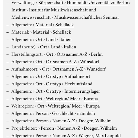
Verwaltung:
›
Körperschaft
›
Humboldt-Universität zu Berlin
›
Institut
›
Institut für Musikwissenschaft und
Medienwissenschaft
›
Musikwissenschaftliches Seminar
Allgemein:
›
Material
›
Schellack
Material:
›
Material
›
Schellack
Allgemein:
›
Ort
›
Land
›
Italien
Land (heute):
›
Ort
›
Land
›
Italien
Herstellungsort:
›
Ort
›
Ortsnamen A-Z
›
Berlin
Allgemein:
›
Ort
›
Ortsnamen A-Z
›
Wünsdorf
Aufnahmeort:
›
Ort
›
Ortsnamen A-Z
›
Wünsdorf
Allgemein:
›
Ort
›
Ortstyp
›
Aufnahmeort
Allgemein:
›
Ort
›
Ortstyp
›
Herkunftsland
Allgemein:
›
Ort
›
Ortstyp
›
Internierungslager
Allgemein:
›
Ort
›
Weltregion/ Meer
›
Europa
Weltregion:
›
Ort
›
Weltregion/ Meer
›
Europa
Allgemein:
›
Person
›
Geschlecht
›
männlich
Allgemein:
›
Person
›
Namen A-Z
›
Doegen, Wilhelm
Projektleiter:
›
Person
›
Namen A-Z
›
Doegen, Wilhelm
Allgemein:
›
Person
›
Namen A-Z
›
Wagner, Max Leopold