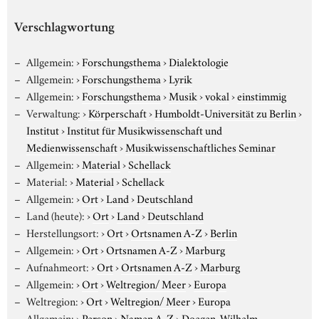
Verschlagwortung
Allgemein:
›
Forschungsthema
›
Dialektologie
Allgemein:
›
Forschungsthema
›
Lyrik
Allgemein:
›
Forschungsthema
›
Musik
›
vokal
›
einstimmig
Verwaltung:
›
Körperschaft
›
Humboldt-Universität zu Berlin
›
Institut
›
Institut für Musikwissenschaft und
Medienwissenschaft
›
Musikwissenschaftliches Seminar
Allgemein:
›
Material
›
Schellack
Material:
›
Material
›
Schellack
Allgemein:
›
Ort
›
Land
›
Deutschland
Land (heute):
›
Ort
›
Land
›
Deutschland
Herstellungsort:
›
Ort
›
Ortsnamen A-Z
›
Berlin
Allgemein:
›
Ort
›
Ortsnamen A-Z
›
Marburg
Aufnahmeort:
›
Ort
›
Ortsnamen A-Z
›
Marburg
Allgemein:
›
Ort
›
Weltregion/ Meer
›
Europa
Weltregion:
›
Ort
›
Weltregion/ Meer
›
Europa
Allgemein:
›
Person
›
Namen A-Z
›
Doegen, Wilhelm