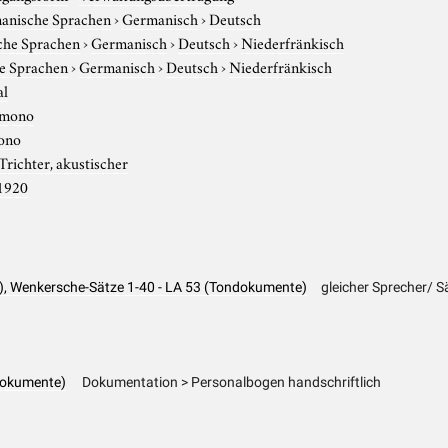
anische Sprachen
›
Germanisch
›
Deutsch
che Sprachen
›
Germanisch
›
Deutsch
›
Niederfränkisch
e Sprachen
›
Germanisch
›
Deutsch
›
Niederfränkisch
al
mono
ono
Trichter, akustischer
1920
), Wenkersche-Sätze 1-40 - LA 53 (Tondokumente)
gleicher Sprecher/ 
dokumente)
Dokumentation > Personalbogen handschriftlich