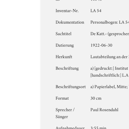
Inventar-Nr.
LA 54
Dokumentation
Personalbogen: LA 54 
Sachtitel
De Katt.- (gesprochen
Datierung
1922-06-30
Herkunft
Lautabteilung an der 
Beschriftung
a) [gedruckt:] Institu
[handschriftlich:] L.A
Beschriftungsort
a) Papierlabel, Mitte; 
Format
30 cm
Sprecher /
Paul Rosendahl
Sänger
Aufnahmedauer
3:55 min.