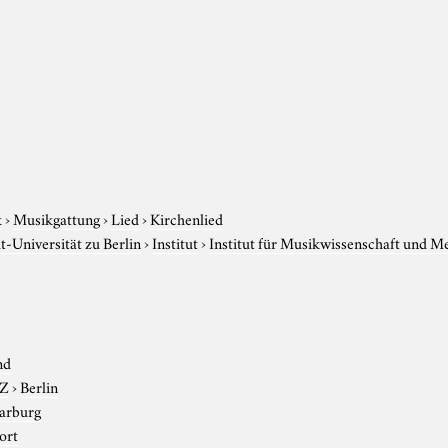
k
›
Musikgattung
›
Lied
›
Kirchenlied
-Universität zu Berlin
›
Institut
›
Institut für Musikwissenschaft und M
nd
-Z
›
Berlin
arburg
ort