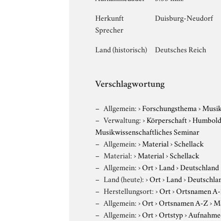
Herkunft
Duisburg-Neudorf
Sprecher
Land (historisch)
Deutsches Reich
Verschlagwortung
Allgemein:
›
Forschungsthema
›
Musi
Verwaltung:
›
Körperschaft
›
Humboldt
Musikwissenschaftliches Seminar
Allgemein:
›
Material
›
Schellack
Material:
›
Material
›
Schellack
Allgemein:
›
Ort
›
Land
›
Deutschland
Land (heute):
›
Ort
›
Land
›
Deutschla
Herstellungsort:
›
Ort
›
Ortsnamen A
Allgemein:
›
Ort
›
Ortsnamen A-Z
›
M
Allgemein:
›
Ort
›
Ortstyp
›
Aufnahme