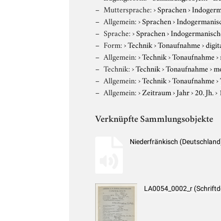
Muttersprache:
›
Sprachen
›
Indogerm
Allgemein:
›
Sprachen
›
Indogermanis
Sprache:
›
Sprachen
›
Indogermanisch
Form:
›
Technik
›
Tonaufnahme
›
digit
Allgemein:
›
Technik
›
Tonaufnahme
›
Technik:
›
Technik
›
Tonaufnahme
›
m
Allgemein:
›
Technik
›
Tonaufnahme
›
Allgemein:
›
Zeitraum
›
Jahr
›
20. Jh.
›
Verknüpfte Sammlungsobjekte
Niederfränkisch (Deutschland
LA0054_0002_r (Schrift