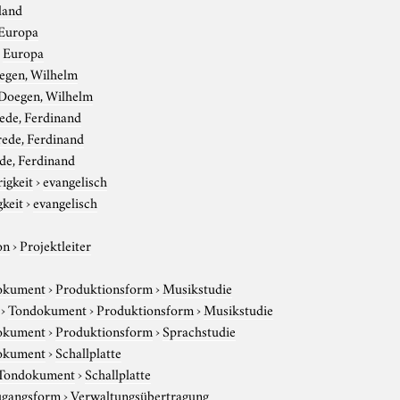
land
Europa
›
Europa
egen, Wilhelm
Doegen, Wilhelm
ede, Ferdinand
ede, Ferdinand
de, Ferdinand
igkeit
›
evangelisch
gkeit
›
evangelisch
on
›
Projektleiter
okument
›
Produktionsform
›
Musikstudie
›
Tondokument
›
Produktionsform
›
Musikstudie
okument
›
Produktionsform
›
Sprachstudie
okument
›
Schallplatte
Tondokument
›
Schallplatte
gangsform
›
Verwaltungsübertragung