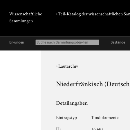
Wissenschaftliche
› Teil-Katalog der wissenschaftlichen 
Sammlungen
Erkunden
Bestände
›
Lautarchiv
Niederfränkisch (Deutschl
Detailangaben
Eintragstyp
Tondokumente
ID
16340