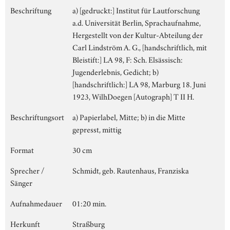
Beschriftung
a) [gedruckt:] Institut für Lautforschung
a.d. Universität Berlin, Sprachaufnahme,
Hergestellt von der Kultur-Abteilung der
Carl Lindström A. G., [handschriftlich, mit
Bleistift:] LA 98, F: Sch. Elsässisch:
Jugenderlebnis, Gedicht; b)
[handschriftlich:] LA 98, Marburg 18. Juni
1923, WilhDoegen [Autograph] T II H.
Beschriftungsort
a) Papierlabel, Mitte; b) in die Mitte
gepresst, mittig
Format
30 cm
Sprecher /
Schmidt, geb. Rautenhaus, Franziska
Sänger
Aufnahmedauer
01:20 min.
Herkunft
Straßburg