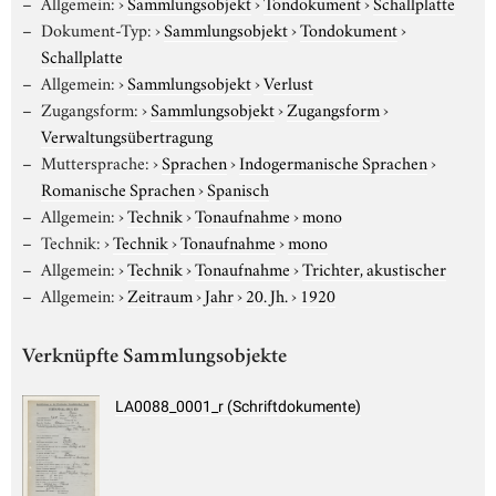
Allgemein:
›
Sammlungsobjekt
›
Tondokument
›
Schallplatte
Dokument-Typ:
›
Sammlungsobjekt
›
Tondokument
›
Schallplatte
Allgemein:
›
Sammlungsobjekt
›
Verlust
Zugangsform:
›
Sammlungsobjekt
›
Zugangsform
›
Verwaltungsübertragung
Muttersprache:
›
Sprachen
›
Indogermanische Sprachen
›
Romanische Sprachen
›
Spanisch
Allgemein:
›
Technik
›
Tonaufnahme
›
mono
Technik:
›
Technik
›
Tonaufnahme
›
mono
Allgemein:
›
Technik
›
Tonaufnahme
›
Trichter, akustischer
Allgemein:
›
Zeitraum
›
Jahr
›
20. Jh.
›
1920
Verknüpfte Sammlungsobjekte
LA0088_0001_r (Schriftdokumente)