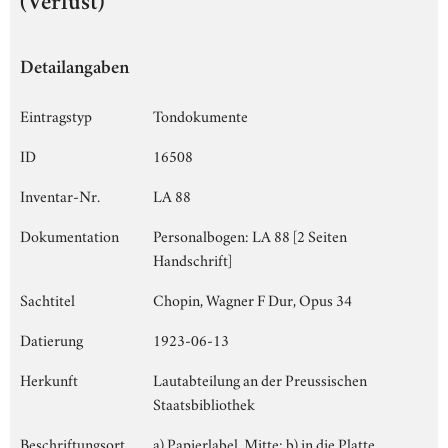
(Verlust)
Detailangaben
Eintragstyp
Tondokumente
ID
16508
Inventar-Nr.
LA 88
Dokumentation
Personalbogen: LA 88 [2 Seiten
Handschrift]
Sachtitel
Chopin, Wagner F Dur, Opus 34
Datierung
1923-06-13
Herkunft
Lautabteilung an der Preussischen
Staatsbibliothek
Beschriftungsort
a) Papierlabel, Mitte; b) in die Platte