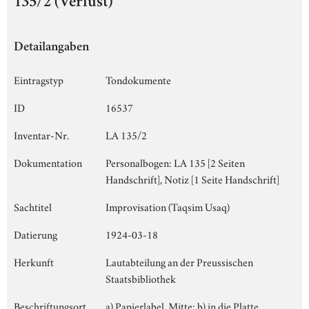
135/2 (Verlust)
Detailangaben
Eintragstyp
Tondokumente
ID
16537
Inventar-Nr.
LA 135/2
Dokumentation
Personalbogen: LA 135 [2 Seiten
Handschrift], Notiz [1 Seite Handschrift]
Sachtitel
Improvisation (Taqsim Usaq)
Datierung
1924-03-18
Herkunft
Lautabteilung an der Preussischen
Staatsbibliothek
Beschriftungsort
a) Papierlabel, Mitte; b) in die Platte